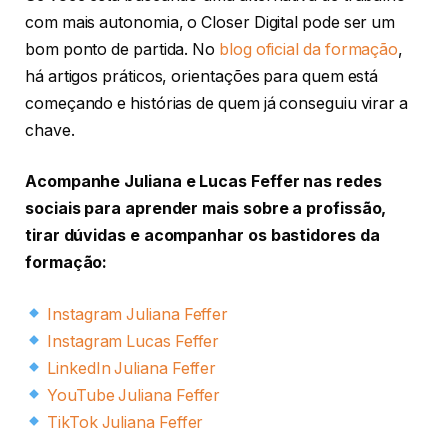
com mais autonomia, o Closer Digital pode ser um
bom ponto de partida. No
blog oficial da formação
,
há artigos práticos, orientações para quem está
começando e histórias de quem já conseguiu virar a
chave.
Acompanhe Juliana e Lucas Feffer nas redes
sociais para aprender mais sobre a profissão,
tirar dúvidas e acompanhar os bastidores da
formação:
Instagram Juliana Feffer
Instagram Lucas Feffer
LinkedIn Juliana Feffer
YouTube Juliana Feffer
TikTok Juliana Feffer