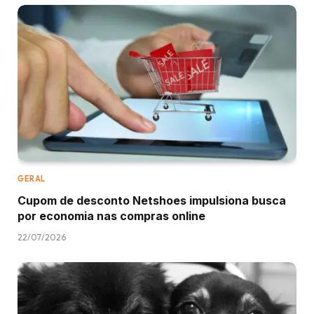
GERAL
Cupom de desconto Netshoes impulsiona busca
por economia nas compras online
22/07/2026