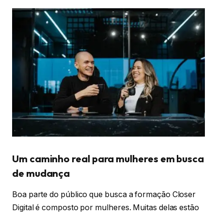
Um caminho real para mulheres em busca
de mudança
Boa parte do público que busca a formação Closer
Digital é composto por mulheres. Muitas delas estão