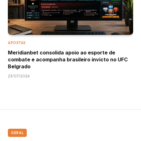
APOSTAS
Meridianbet consolida apoio ao esporte de
combate e acompanha brasileiro invicto no UFC
Belgrado
23/07/2026
GERAL