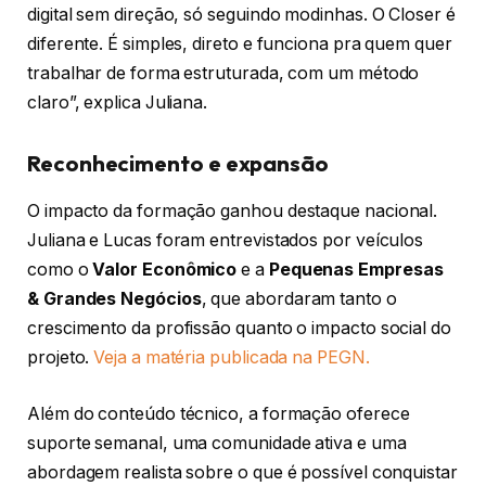
digital sem direção, só seguindo modinhas. O Closer é
diferente. É simples, direto e funciona pra quem quer
trabalhar de forma estruturada, com um método
claro”, explica Juliana.
Reconhecimento e expansão
O impacto da formação ganhou destaque nacional.
Juliana e Lucas foram entrevistados por veículos
como o
Valor Econômico
e a
Pequenas Empresas
& Grandes Negócios
, que abordaram tanto o
crescimento da profissão quanto o impacto social do
projeto.
Veja a matéria publicada na PEGN.
Além do conteúdo técnico, a formação oferece
suporte semanal, uma comunidade ativa e uma
abordagem realista sobre o que é possível conquistar