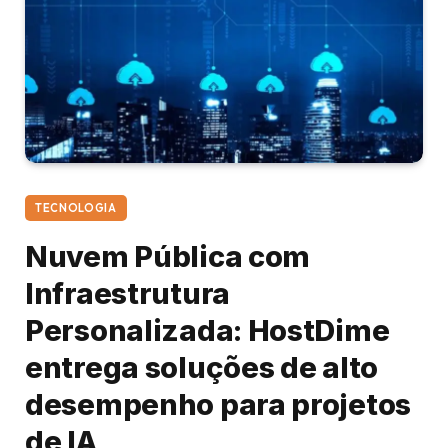
TECNOLOGIA
Nuvem Pública com
Infraestrutura
Personalizada: HostDime
entrega soluções de alto
desempenho para projetos
de IA