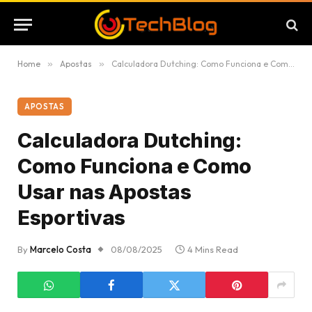
Home
»
Apostas
»
Calculadora Dutching: Como Funciona e Como Usar nas Apostas Esportivas
APOSTAS
Calculadora Dutching:
Como Funciona e Como
Usar nas Apostas
Esportivas
By
Marcelo Costa
08/08/2025
4 Mins Read