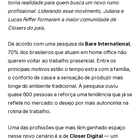
torna realidade para quem busca um novo rumo
profissional. Liderando esse movimento, Juliana e
Lucas Feffer formaram a maior comunidade de
Closers do país.
De acordo com uma pesquisa da
Bare International
,
70% dos brasileiros que atuam em home office não
querem voltar ao trabalho presencial. Entre os
principais motivos estão o tempo extra com a família,
o conforto de casa e a sensação de produzir mais
longe do ambiente tradicional. A pesquisa ouviu
quase 600 pessoas e reforça uma tendência que já se
reflete no mercado: o desejo por mais autonomia na
rotina de trabalho.
Uma das profissões que mais têm ganhado espaço
nesse novo cenário é a de
Closer Digital
— um