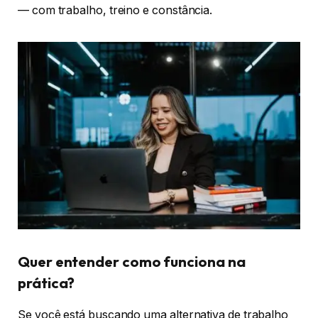
— com trabalho, treino e constância.
Quer entender como funciona na
prática?
Se você está buscando uma alternativa de trabalho