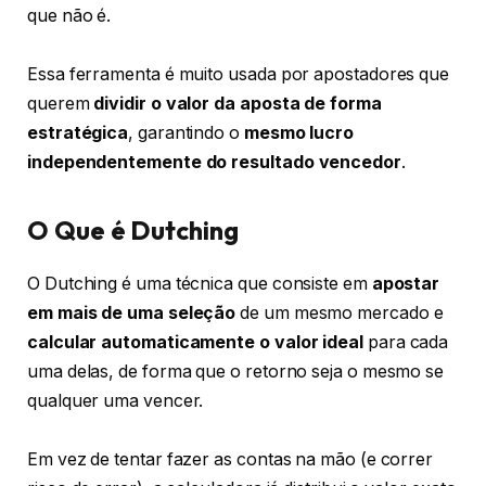
que não é.
Essa ferramenta é muito usada por apostadores que
querem
dividir o valor da aposta de forma
estratégica
, garantindo o
mesmo lucro
independentemente do resultado vencedor
.
O Que é Dutching
O Dutching é uma técnica que consiste em
apostar
em mais de uma seleção
de um mesmo mercado e
calcular automaticamente o valor ideal
para cada
uma delas, de forma que o retorno seja o mesmo se
qualquer uma vencer.
Em vez de tentar fazer as contas na mão (e correr