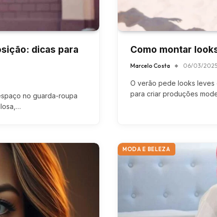
sição: dicas para
Como montar looks
Marcelo Costa
06/03/202
O verão pede looks leves e
para criar produções mod
espaço no guarda-roupa
ilosa,…
MODA E BELEZA