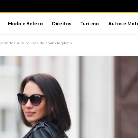
Moda e Beleza
Direitos
Turismo
Autos e Mot
uidar das suas roupas de couro legítimo