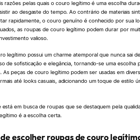
s razões pelas quais o couro legítimo é uma escolha dura
istir ao desgaste do tempo. Ao contrário de materiais sin
ar rapidamente, o couro genuíno é conhecido por sua l
uados, as roupas de couro legítimo podem durar por muit
nvestimento valioso.
uro legítimo possui um charme atemporal que nunca sai d
so de sofisticação e elegância, tornando-se uma escolha 
 As peças de couro legítimo podem ser usadas em divers
mais até looks casuais, adicionando um toque de estilo ú
ê está em busca de roupas que se destaquem pela qualida
legítimo é a escolha certa.
 de escolher roupas de couro legítim