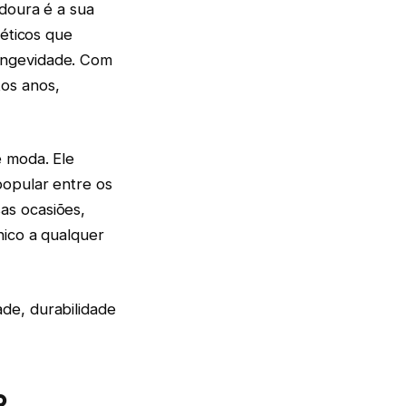
doura é a sua
téticos que
ongevidade. Com
os anos,
e moda. Ele
popular entre os
as ocasiões,
nico a qualquer
de, durabilidade
o