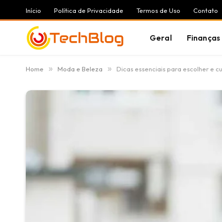
Início
Política de Privacidade
Termos de Uso
Contato
Geral
Finanças
Home
»
Moda e Beleza
»
Dicas essenciais para escolher e c