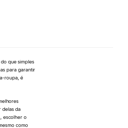
 do que simples
Mas para garantir
a-roupa, é
 melhores
 delas da
, escolher o
é mesmo como