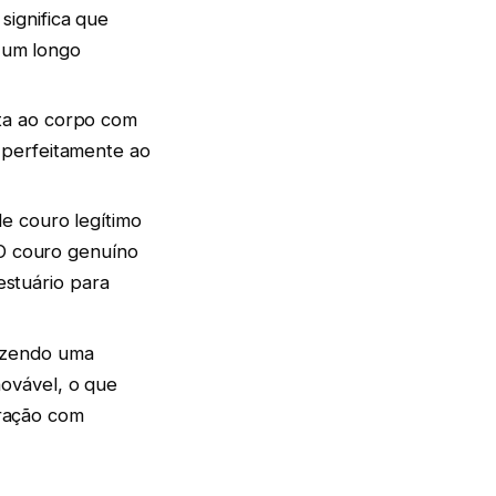
significa que
 um longo
pta ao corpo com
o perfeitamente ao
de couro legítimo
O couro genuíno
stuário para
fazendo uma
novável, o que
aração com