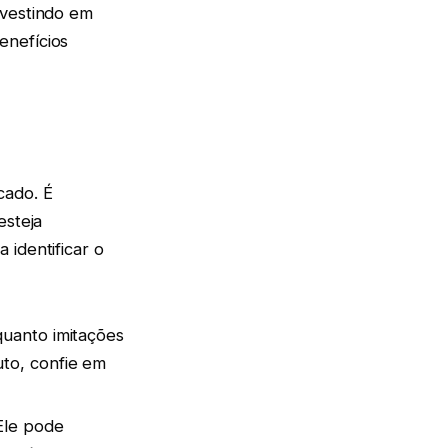
nvestindo em
enefícios
cado. É
esteja
 identificar o
quanto imitações
uto, confie em
 Ele pode