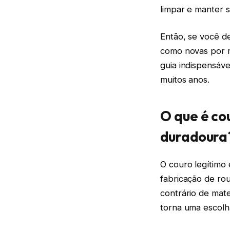
limpar e manter 
Então, se você d
como novas por m
guia indispensáv
muitos anos.
O que é co
duradoura
O couro legítimo 
fabricação de rou
contrário de mate
torna uma escolh