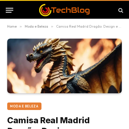
Home
»
Moda e Beleza
»
Camisa Real Madrid Dragão: Design e Significado
MODA E BELEZA
Camisa Real Madrid