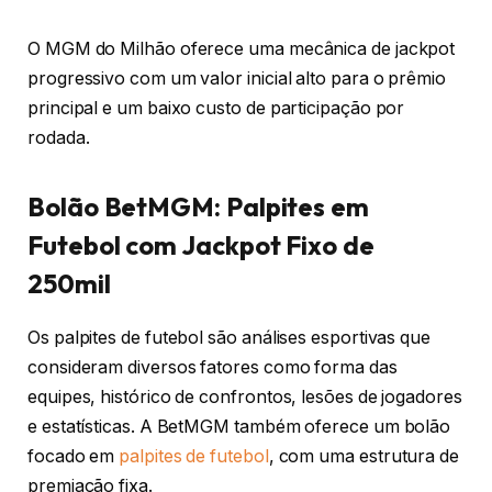
O MGM do Milhão oferece uma mecânica de jackpot
progressivo com um valor inicial alto para o prêmio
principal e um baixo custo de participação por
rodada.
Bolão BetMGM: Palpites em
Futebol com Jackpot Fixo de
250mil
Os palpites de futebol são análises esportivas que
consideram diversos fatores como forma das
equipes, histórico de confrontos, lesões de jogadores
e estatísticas. A BetMGM também oferece um bolão
focado em
palpites de futebol
, com uma estrutura de
premiação fixa.