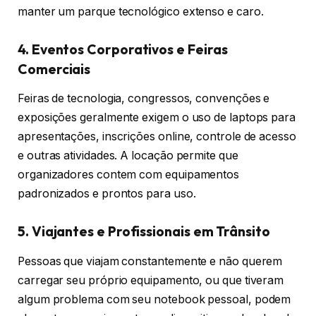
manter um parque tecnológico extenso e caro.
4. Eventos Corporativos e Feiras
Comerciais
Feiras de tecnologia, congressos, convenções e
exposições geralmente exigem o uso de laptops para
apresentações, inscrições online, controle de acesso
e outras atividades. A locação permite que
organizadores contem com equipamentos
padronizados e prontos para uso.
5. Viajantes e Profissionais em Trânsito
Pessoas que viajam constantemente e não querem
carregar seu próprio equipamento, ou que tiveram
algum problema com seu notebook pessoal, podem