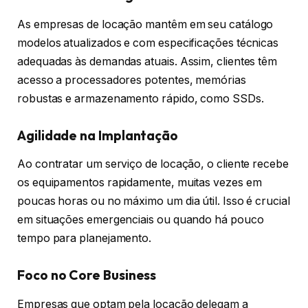
As empresas de locação mantêm em seu catálogo
modelos atualizados e com especificações técnicas
adequadas às demandas atuais. Assim, clientes têm
acesso a processadores potentes, memórias
robustas e armazenamento rápido, como SSDs.
Agilidade na Implantação
Ao contratar um serviço de locação, o cliente recebe
os equipamentos rapidamente, muitas vezes em
poucas horas ou no máximo um dia útil. Isso é crucial
em situações emergenciais ou quando há pouco
tempo para planejamento.
Foco no Core Business
Empresas que optam pela locação delegam a