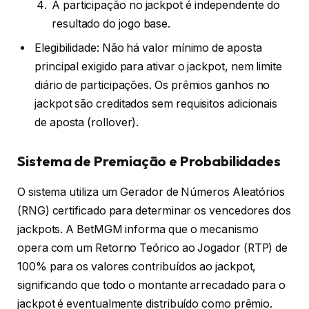
A participação no jackpot é independente do
resultado do jogo base.
Elegibilidade: Não há valor mínimo de aposta
principal exigido para ativar o jackpot, nem limite
diário de participações. Os prêmios ganhos no
jackpot são creditados sem requisitos adicionais
de aposta (rollover).
Sistema de Premiação e Probabilidades
O sistema utiliza um Gerador de Números Aleatórios
(RNG) certificado para determinar os vencedores dos
jackpots. A BetMGM informa que o mecanismo
opera com um Retorno Teórico ao Jogador (RTP) de
100% para os valores contribuídos ao jackpot,
significando que todo o montante arrecadado para o
jackpot é eventualmente distribuído como prêmio.