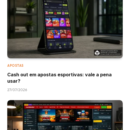
APOSTAS
Cash out em apostas esportivas: vale a pena
usar?
27/07/2026