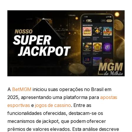
A
BetMGM
iniciou suas operações no Brasil em
2025, apresentando uma plataforma para
apostas
esportivas
e
jogos de cassino
. Entre as
funcionalidades oferecidas, destacam-se os
mecanismos de jackpot, que podem oferecer
prêmios de valores elevados. Esta análise descreve