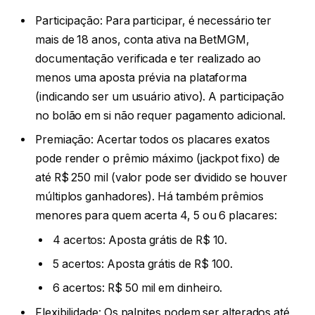
Participação: Para participar, é necessário ter
mais de 18 anos, conta ativa na BetMGM,
documentação verificada e ter realizado ao
menos uma aposta prévia na plataforma
(indicando ser um usuário ativo). A participação
no bolão em si não requer pagamento adicional.
Premiação: Acertar todos os placares exatos
pode render o prêmio máximo (jackpot fixo) de
até R$ 250 mil (valor pode ser dividido se houver
múltiplos ganhadores). Há também prêmios
menores para quem acerta 4, 5 ou 6 placares:
4 acertos: Aposta grátis de R$ 10.
5 acertos: Aposta grátis de R$ 100.
6 acertos: R$ 50 mil em dinheiro.
Flexibilidade: Os palpites podem ser alterados até