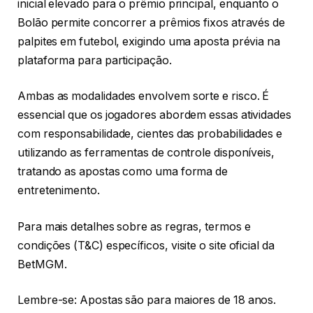
inicial elevado para o prêmio principal, enquanto o
Bolão permite concorrer a prêmios fixos através de
palpites em futebol, exigindo uma aposta prévia na
plataforma para participação.
Ambas as modalidades envolvem sorte e risco. É
essencial que os jogadores abordem essas atividades
com responsabilidade, cientes das probabilidades e
utilizando as ferramentas de controle disponíveis,
tratando as apostas como uma forma de
entretenimento.
Para mais detalhes sobre as regras, termos e
condições (T&C) específicos, visite o site oficial da
BetMGM.
Lembre-se: Apostas são para maiores de 18 anos.