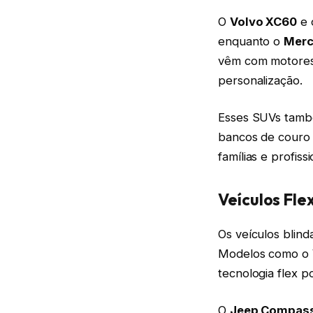
O
Volvo XC60
e
enquanto o
Merc
vêm com motores 
personalização.
Esses SUVs també
bancos de couro 
famílias e profissi
Veículos Fle
Os veículos blin
Modelos como o
tecnologia flex 
O
Jeep Compas