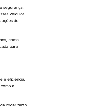
de segurança,
sses veículos
 opções de
rnos, como
icada para
 e eficiência.
 como a
de rodar tanto