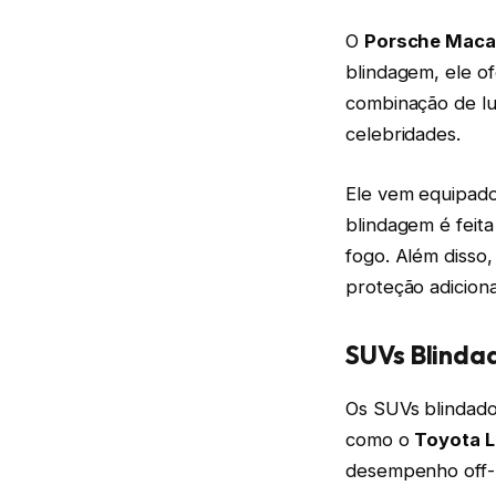
O
Porsche Mac
blindagem, ele o
combinação de lu
celebridades.
Ele vem equipad
blindagem é feit
fogo. Além disso,
proteção adiciona
SUVs Blindad
Os SUVs blindad
como o
Toyota L
desempenho off-