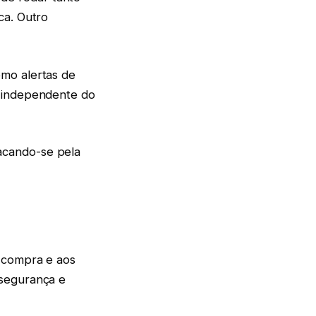
ca. Outro
omo alertas de
a independente do
acando-se pela
e compra e aos
 segurança e