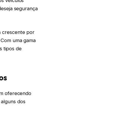
s veículos
deseja segurança
 crescente por
l. Com uma gama
s tipos de
os
um oferecendo
 alguns dos