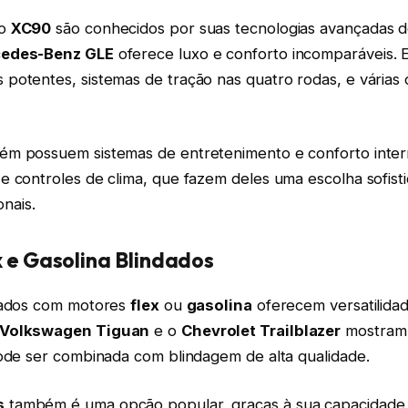
 o
XC90
são conhecidos por suas tecnologias avançadas 
edes-Benz GLE
oferece luxo e conforto incomparáveis. E
potentes, sistemas de tração nas quatro rodas, e várias
m possuem sistemas de entretenimento e conforto inte
e controles de clima, que fazem deles uma escolha sofist
onais.
x e Gasolina Blindados
dados com motores
flex
ou
gasolina
oferecem versatilidade
Volkswagen Tiguan
e o
Chevrolet Trailblazer
mostram
pode ser combinada com blindagem de alta qualidade.
s
também é uma opção popular, graças à sua capacidade 