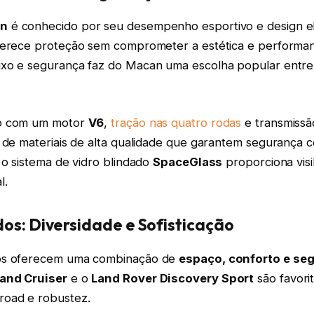
an
é conhecido por seu desempenho esportivo e design e
ferece proteção sem comprometer a estética e performa
xo e segurança faz do Macan uma escolha popular entre
o com um motor
V6
,
tração nas quatro rodas
e transmissã
a de materiais de alta qualidade que garantem segurança 
 o sistema de vidro blindado
SpaceGlass
proporciona visib
l.
os: Diversidade e Sofisticação
os oferecem uma combinação de
espaço, conforto e se
and Cruiser
e o
Land Rover Discovery Sport
são favori
road e robustez.