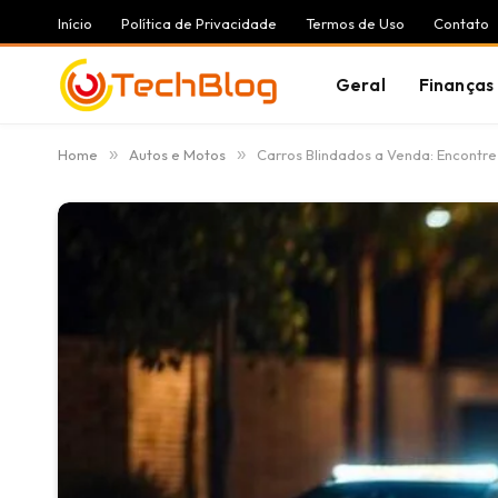
Início
Política de Privacidade
Termos de Uso
Contato
Geral
Finanças
Home
»
Autos e Motos
»
Carros Blindados a Venda: Encontr