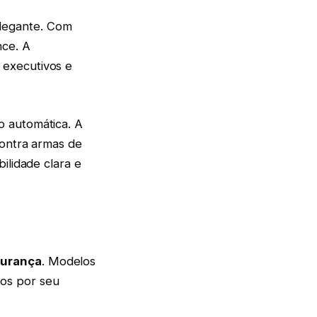
legante. Com
nce. A
 executivos e
o automática. A
contra armas de
ilidade clara e
gurança
. Modelos
tos por seu