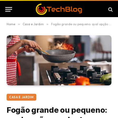
Home
»
Casa e Jardim
»
Fogão grande ou pequeno: qual opção se adapta melhor à sua rotina?
CASA E JARDIM
Fogão grande ou pequeno: