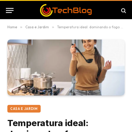
Home
»
Casa e Jardim
»
Temperatura ideal: dominando o fogo para cozinhar como um chef
CASA E JARDIM
Temperatura ideal: