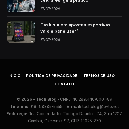
celulares: guia prático
27/07/2026
Cash out em apostas esportivas:
vale a pena usar?
27/07/2026
INÍCIO
POLÍTICA DE PRIVACIDADE
TERMOS DE USO
CONTATO
© 2026 - Tech Blog
- CN​PJ: 46.​289.​446/​0001-​89
Te​lefone:
(19) 98​385-​5555 -
E-​mail:
techblog@​ev​te.​net
En​der​eço:
Rua Co​men​dador Tor​logo Dau​ntre, 74, Sa​la 12​07,
Cam​bui, Cam​pinas SP, C​EP: 13​025-​270