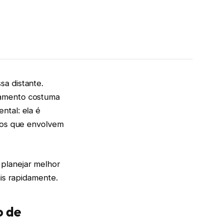
a distante.
gamento costuma
ntal: ela é
ivos que envolvem
 planejar melhor
ais rapidamente.
o de