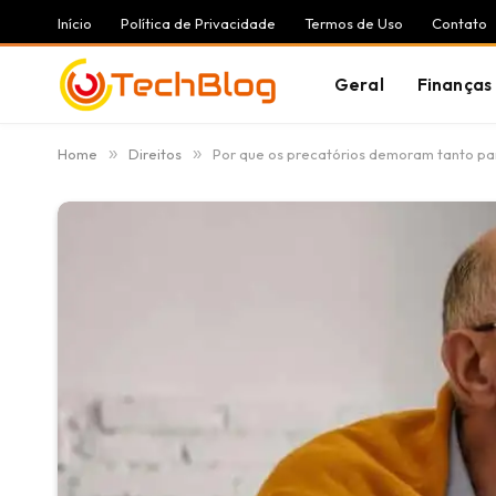
Início
Política de Privacidade
Termos de Uso
Contato
Geral
Finanças
Home
»
Direitos
»
Por que os precatórios demoram tanto p