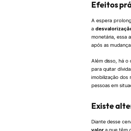
Efeitos pr
A espera prolonga
a
desvalorizaçã
monetária, essa a
após as mudanças
Além disso, há o 
para quitar dívid
imobilização dos 
pessoas em situaç
Existe alt
Diante desse cen
valor
a que têm d