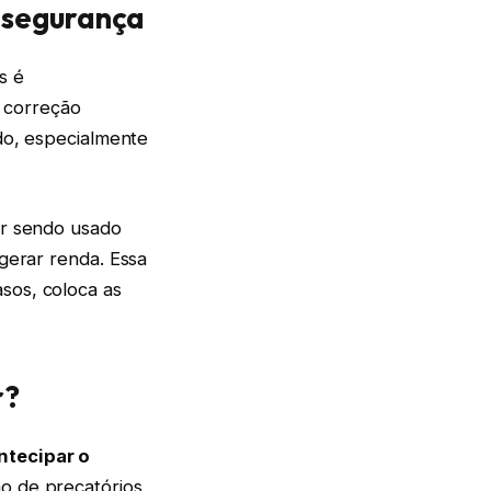
insegurança
s é
m correção
odo, especialmente
tar sendo usado
 gerar renda. Essa
sos, coloca as
r?
ntecipar o
o de precatórios,