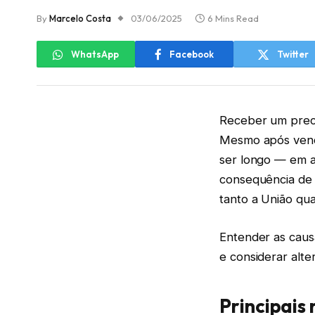
By
Marcelo Costa
03/06/2025
6 Mins Read
WhatsApp
Facebook
Twitter
Receber um preca
Mesmo após vence
ser longo — em a
consequência de 
tanto a União qua
Entender as caus
e considerar alte
Principais