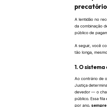
precatório
A lentidão no re
da combinação 
público de pagame
A seguir, você c
tão longa, mesmo 
1. O sistema 
Ao contrário de o
Justiça determina
devedor — o cham
público. Essa fi
por ano,
sempre 