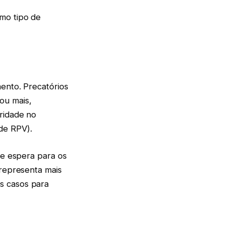
mo tipo de
mento. Precatórios
ou mais,
oridade no
de RPV).
de espera para os
 representa mais
s casos para