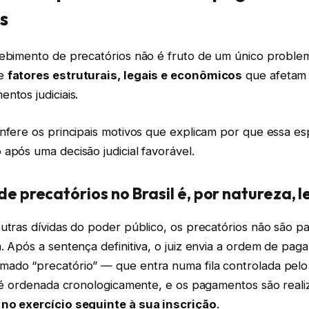
s
cebimento de precatórios não é fruto de um único proble
de
fatores estruturais, legais e econômicos
que afetam 
ntos judiciais.
onfere os principais motivos que explicam por que essa e
após uma decisão judicial favorável.
de precatórios no Brasil é, por natureza, l
utras dívidas do poder público, os precatórios não são p
. Após a sentença definitiva, o juiz envia a ordem de pa
ado “precatório” — que entra numa fila controlada pel
la é ordenada cronologicamente, e os pagamentos são real
no exercício seguinte à sua inscrição
.