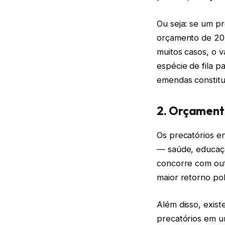
Ou seja: se um p
orçamento de 202
muitos casos, o 
espécie de fila p
emendas constitu
2. Orçamento
Os precatórios e
— saúde, educaçã
concorre com out
maior retorno polí
Além disso, exis
precatórios em u