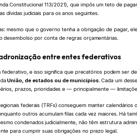
nda Constitucional 113/2021), que impôs um teto de paga
 dívidas judiciais para os anos seguintes.
as: mesmo que o governo tenha a obrigação de pagar, el
 o desembolso por conta de regras orçamentárias.
padronização entre entes federativos
s federativo, e isso significa que precatórios podem ser de
 da
União, de estados ou de municípios
. Cada um desse
térios, prazos, prioridades e — principalmente — limitaçõ
 regionais federais (TRFs) conseguem manter calendários
, enquanto outros acumulam filas cada vez maiores. Há ta
smo condenados judicialmente, não têm estrutura admini
ente para cumprir suas obrigações no prazo legal.