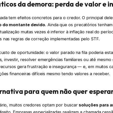
áticos da demora: perda de valor e 
da tem efeitos concretos para o credor. O principal dele
o do montante devido
. Ainda que os precatórios tenha
tualização muitas vezes é inferior à inflação real do perí
 nas regras de correção implementadas pelo STF.
custo de oportunidade: o valor parado na fila poderia es
as, investir, resolver emergências familiares ou até mesmo
recursos gera frustração e insegurança — e, em muitos ca
ões financeiras difíceis mesmo tendo valores a receber.
ernativa para quem não quer espera
ário, muitos credores optam por buscar
soluções para a
ireito. Empresas especializadas realizam a chamada cessã