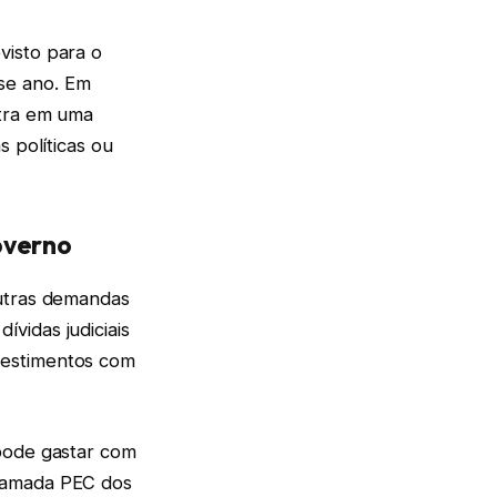
visto para o
se ano. Em
ntra em uma
s políticas ou
overno
outras demandas
vidas judiciais
vestimentos com
pode gastar com
chamada PEC dos