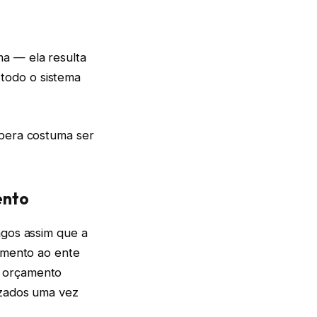
ma — ela resulta
todo o sistema
spera costuma ser
ento
agos assim que a
gamento ao ente
o orçamento
izados uma vez