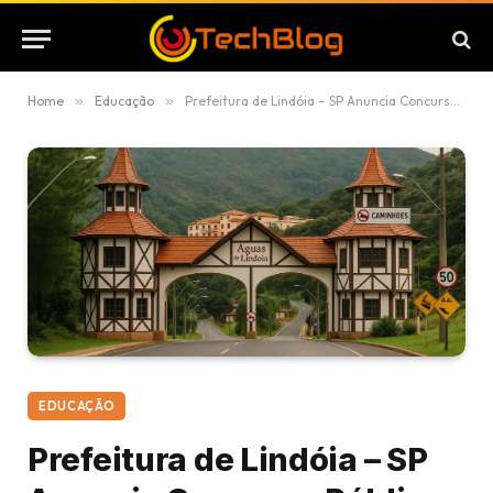
Home
»
Educação
»
Prefeitura de Lindóia – SP Anuncia Concurso Público com Vagas para Diversos Níveis de Escolaridade
EDUCAÇÃO
Prefeitura de Lindóia – SP