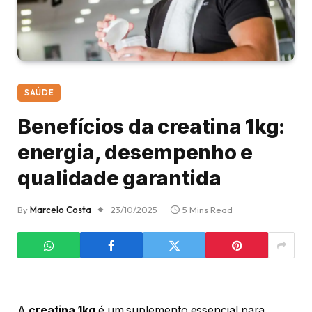
SAÚDE
Benefícios da creatina 1kg:
energia, desempenho e
qualidade garantida
By
Marcelo Costa
23/10/2025
5 Mins Read
A
creatina 1kg
é um suplemento essencial para