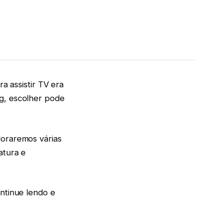
ra assistir TV era
ng, escolher pode
loraremos várias
atura e
ontinue lendo e