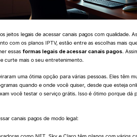
tos jeitos legais de acessar canais pagos com qualidade. 
junto com os planos IPTV, estão entre as escolhas mais que
her essas
formas legais de acessar canais pagos
. Assi
 e curte mais o seu entretenimento.
iraram uma ótima opção para várias pessoas. Eles têm mu
gramas quando e onde você quiser, desde que esteja onl
xam você testar o serviço grátis. Isso é ótimo porque dá
ssar canais pagos de modo legal:
radoras como NET, Sky e Claro têm planos com vários ca