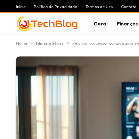
Início
Política de Privacidade
Termos de Uso
Contato
Geral
Finanças
Home
»
Filmes e Séries
»
Veja como acessar canais pagos s