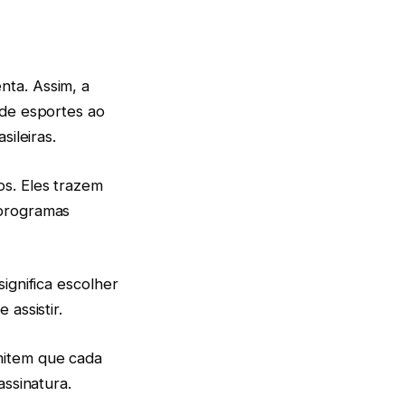
nta. Assim, a
 de esportes ao
sileiras.
s. Eles trazem
 programas
ignifica escolher
assistir.
mitem que cada
assinatura.