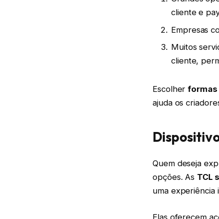
cliente e pa
Empresas co
Muitos servi
cliente, perm
Escolher
formas 
ajuda os criadore
Dispositiv
Quem deseja explo
opções. As
TCL 
uma experiência i
Elas oferecem ac