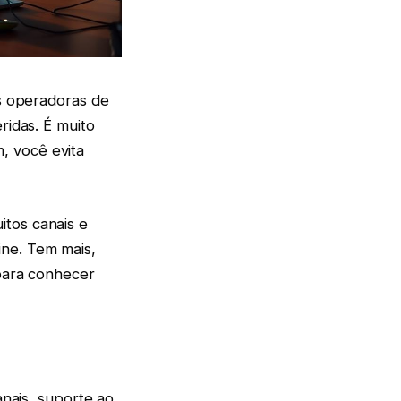
As operadoras de
ridas. É muito
m, você evita
itos canais e
ine. Tem mais,
 para conhecer
nais, suporte ao