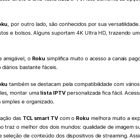
oku
, por outro lado, são conhecidos por sua versatilidad
stos e bolsos. Alguns suportam 4K Ultra HD, trazendo um
e amigável, o
Roku
simplifica muito o acesso a canais pago
 diários bastante fáceis.
oku
também se destacam pela compatibilidade com vários
eles, montar uma
lista IPTV
personalizada fica fácil. Aces
a simples e organizado.
nação das
TCL smart TV
com o
Roku
melhora muito a exp
são traz o melhor dos dois mundos: qualidade de imagem s
 seleção de conteúdo dos dispositivos de streaming. Assi