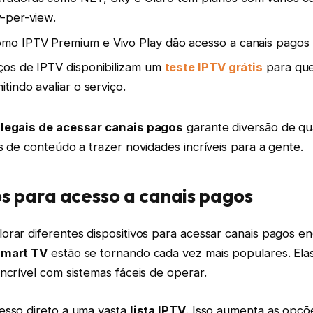
y-per-view.
mo IPTV Premium e Vivo Play dão acesso a canais pagos p
ços de IPTV disponibilizam um
teste IPTV grátis
para que
itindo avaliar o serviço.
legais de acessar canais pagos
garante diversão de q
s de conteúdo a trazer novidades incríveis para a gente.
os para acesso a canais pagos
rar diferentes dispositivos para acessar canais pagos en
smart TV
estão se tornando cada vez mais populares. El
ncrível com sistemas fáceis de operar.
esso direto a uma vasta
lista IPTV
. Isso aumenta as opç