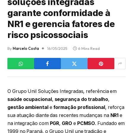
soluções integradas
garante conformidade à
NR1 e gerencia fatores de
risco psicossociais
By
Marcelo Costa
16/05/2025
6 Mins Read
O Grupo Unil Soluções Integradas, referência em
saúde ocupacional
,
segurança do trabalho
,
gestão ambiental
e
formação profissional
, reforça
sua atuação diante das recentes mudanças na
NR1
e
na integração com
PGR
,
GRO
e
PCMSO
. Fundado em
1999 no Paraná, o Grupo Unil une tradição e