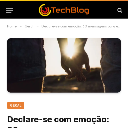
Home
»
Geral
»
Declare-se com emoção: 30 mensagens para expressar seu amor verdadeiro
GERAL
Declare-se com emoção: