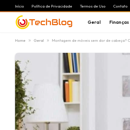
Início
Política de Privacidade
Termos de Uso
Contato
Geral
Finanças
Home
»
Geral
»
Montagem de móveis sem dor de cabeça? C