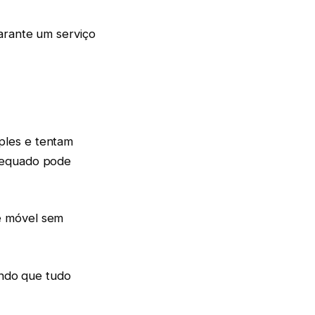
arante um serviço
ples e tentam
adequado pode
e móvel sem
indo que tudo