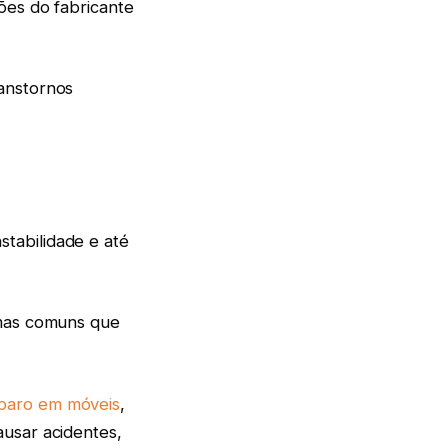
ões do fabricante
anstornos
tabilidade e até
emas comuns que
paro em móveis
,
ausar acidentes,