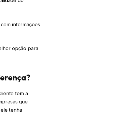
ualidade do
, com informações
elhor opção para
iferença?
cliente tem a
Empresas que
 ele tenha