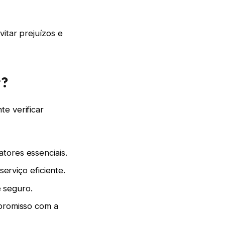
itar prejuízos e
r?
e verificar
atores essenciais.
rviço eficiente.
 seguro.
promisso com a