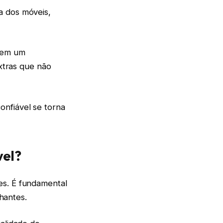
a dos móveis,
 Sem um
extras que não
onfiável se torna
vel?
es. É fundamental
lhantes.