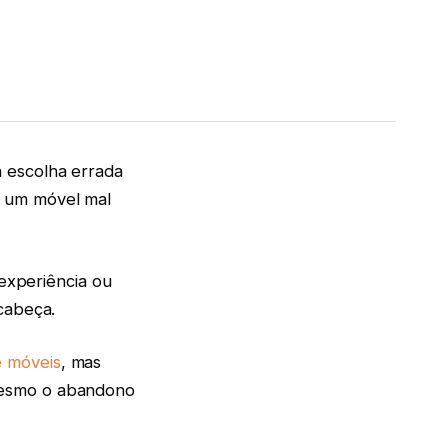
 escolha errada
r um móvel mal
 experiência ou
cabeça.
 móveis
, mas
mesmo o abandono