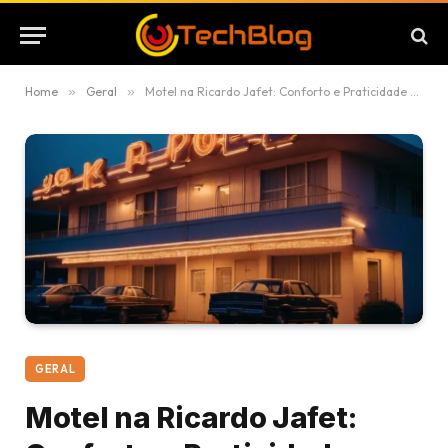
Home
»
Geral
»
Motel na Ricardo Jafet: Conforto e Praticidade na Zona Sul de São Paulo
GERAL
Motel na Ricardo Jafet: