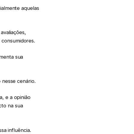
cialmente aquelas
 avaliações,
s consumidores.
umenta sua
o nesse cenário.
, e a opinião
cto na sua
sa influência.