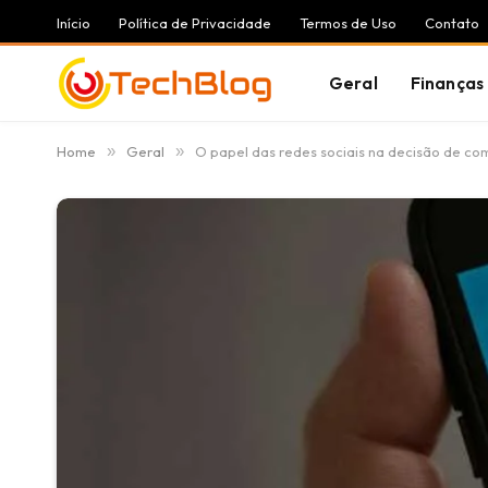
Início
Política de Privacidade
Termos de Uso
Contato
Geral
Finanças
Home
»
Geral
»
O papel das redes sociais na decisão de co