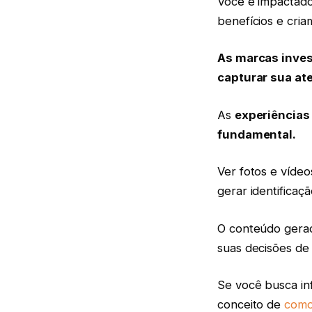
Você é impactado
benefícios e cri
As marcas inves
capturar sua at
As
experiências
fundamental.
Ver fotos e vídeo
gerar identifica
O conteúdo gerad
suas decisões de
Se você busca in
conceito de
como