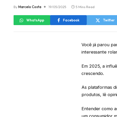
By
Marcelo Costa
19/05/2025
5 Mins Read
WhatsApp
Facebook
Twitter
Você já parou pa
interessante rola
Em 2025, a influê
crescendo.
As plataformas d
produtos, lê opi
Entender como as
um consumidor ma