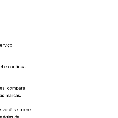
erviço
el e continua
ões, compara
 as marcas.
e você se torne
atégias de