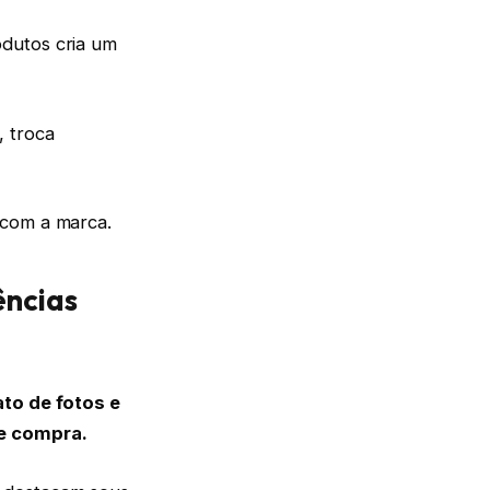
odutos cria um
, troca
 com a marca.
ências
o de fotos e
de compra.