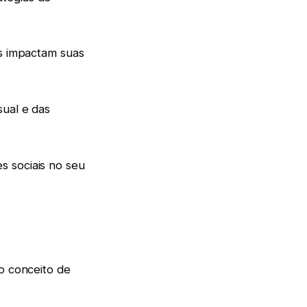
is impactam suas
sual e das
s sociais no seu
 o conceito de