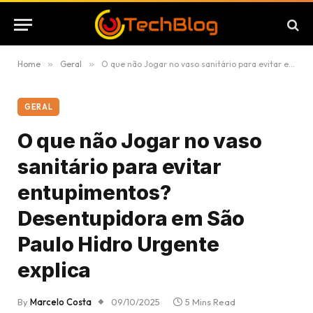
Home
»
Geral
»
O que não Jogar no vaso sanitário para evitar entupimentos? Desentupidora em São Paulo Hidro Urgente explica
GERAL
O que não Jogar no vaso
sanitário para evitar
entupimentos?
Desentupidora em São
Paulo Hidro Urgente
explica
By
Marcelo Costa
09/10/2025
5 Mins Read