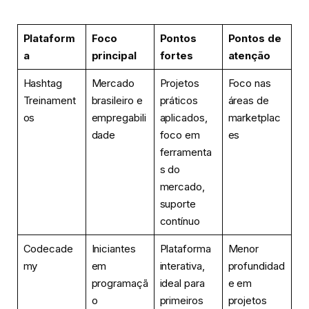
Plataform
Foco
Pontos
Pontos de
a
principal
fortes
atenção
Hashtag
Mercado
Projetos
Foco nas
Treinament
brasileiro e
práticos
áreas de
os
empregabili
aplicados,
marketplac
dade
foco em
es
ferramenta
s do
mercado,
suporte
contínuo
Codecade
Iniciantes
Plataforma
Menor
my
em
interativa,
profundidad
programaçã
ideal para
e em
o
primeiros
projetos