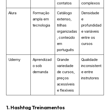
contatos
complexos
Alura
Formação
Catálogo
Densidade
ampla em
extenso,
e
tecnologia
trilhas
profundidad
organizadas
e variáveis
, conteúdo
entre os
em
cursos
português
Udemy
Aprendizad
Grande
Qualidade
o sob
variedade
inconsistent
demanda
de cursos,
e entre
preços
instrutores
acessíveis
e flexíveis
1. Hashtag Treinamentos