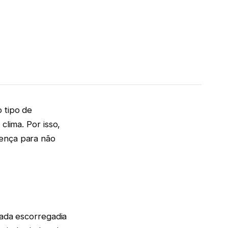
o tipo de
clima. Por isso,
rença para não
çada escorregadia