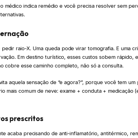
o médico indica remédio e você precisa resolver sem pe
ternativas.
ternação
edir raio-X. Uma queda pode virar tomografia. E uma cris
vação. Em destino turístico, esses custos sobem rápido, 
ano cobre esse caminho completo, não só a consulta.
evita aquela sensação de “e agora?”, porque você tem um 
rio mais comum de neve: exame + conduta + medicação (e,
s prescritos
nte acaba precisando de anti-inflamatório, antitérmico, re