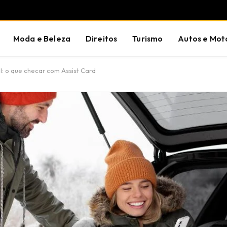
Moda e Beleza
Direitos
Turismo
Autos e Mot
l: o que checar com Assist Card