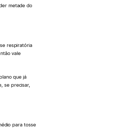
rder metade do
e respiratória
então vale
plano que já
 se precisar,
médio para tosse