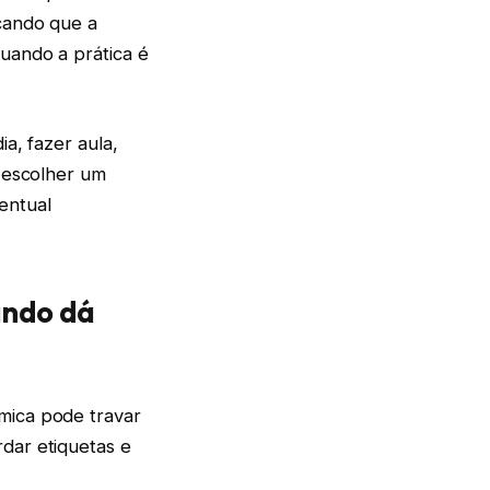
icando que a
uando a prática é
a, fazer aula,
o escolher um
entual
ando dá
mica pode travar
dar etiquetas e