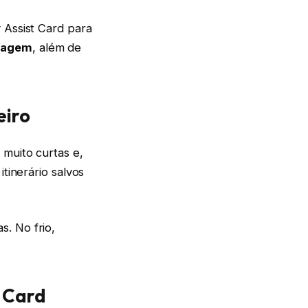
 Assist Card para
gagem
, além de
eiro
 muito curtas e,
tinerário salvos
. No frio,
t Card