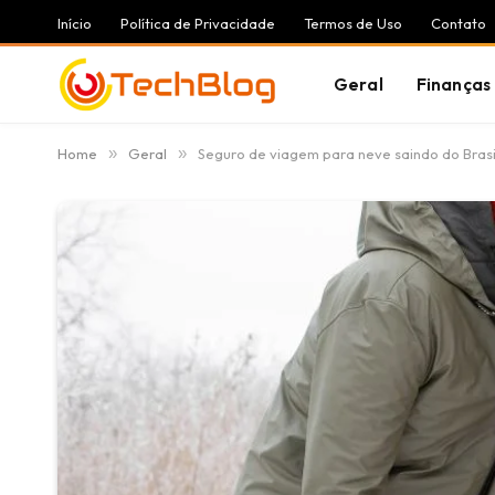
Início
Política de Privacidade
Termos de Uso
Contato
Geral
Finanças
Home
»
Geral
»
Seguro de viagem para neve saindo do Brasi