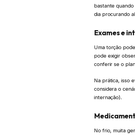
bastante quando 
dia procurando al
Exames e in
Uma torção pode p
pode exigir obser
conferir se o pl
Na prática, isso 
considera o cená
internação).
Medicamento
No frio, muita ge