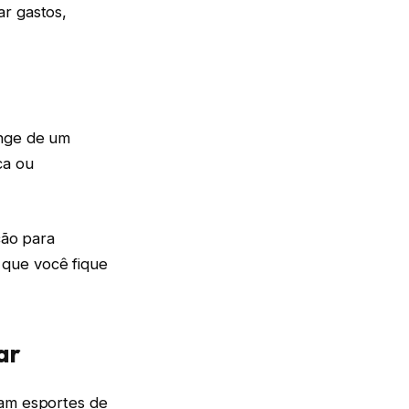
ar gastos,
onge de um
ca ou
ção para
 que você fique
ar
tam esportes de