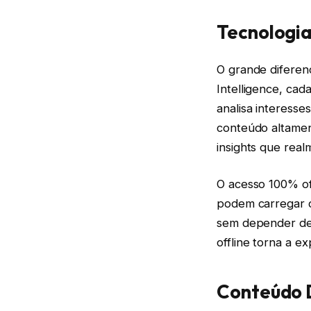
Tecnologia
O grande diferenc
Intelligence, cad
analisa interess
conteúdo altament
insights que rea
O acesso 100% off
podem carregar c
sem depender de 
offline torna a ex
Conteúdo D