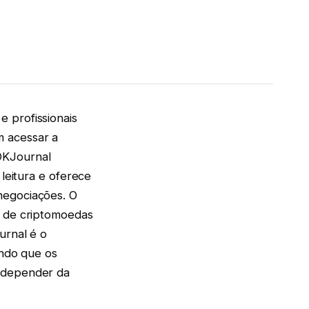
 profissionais
m acessar a
OKJournal
leitura e oferece
negociações. O
o de criptomoedas
urnal é o
indo que os
m depender da