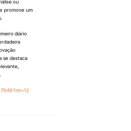
nálise ou
os e promove um
.
meiro diário
erdadeira
novação
ma se destaca
elevante,
.
247648?mt=12