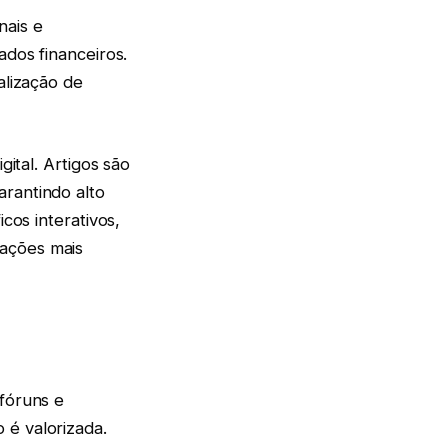
nais e
ados financeiros.
alização de
gital. Artigos são
arantindo alto
cos interativos,
iações mais
 fóruns e
 é valorizada.