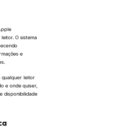
Apple
leitor. O sistema
erecendo
ormações e
es.
 qualquer leitor
o e onde quiser,
 disponibilidade
ca