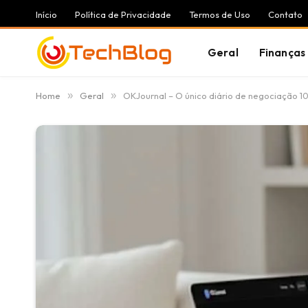
Início
Política de Privacidade
Termos de Uso
Contato
Geral
Finanças
Home
»
Geral
»
OKJournal – O único diário de negociação 1