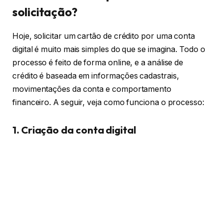
solicitação?
Hoje, solicitar um cartão de crédito por uma conta
digital é muito mais simples do que se imagina. Todo o
processo é feito de forma online, e a análise de
crédito é baseada em informações cadastrais,
movimentações da conta e comportamento
financeiro. A seguir, veja como funciona o processo:
1. Criação da conta digital
Para começar, é necessário ter uma conta ativa na
instituição que oferece o cartão. O cadastro é rápido,
feito pelo aplicativo, e exige apenas dados básicos
como CPF, nome completo, endereço e uma senha
de acesso.