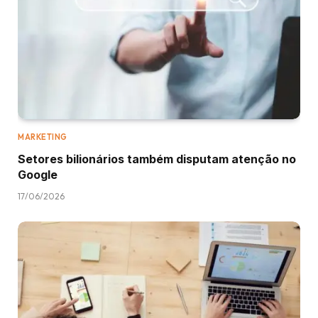
MARKETING
Setores bilionários também disputam atenção no
Google
17/06/2026