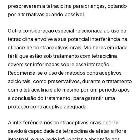
prescreverem a tetraciclina para crianças, optando
por alternativas quando possível.
Outra consideração especial relacionada ao uso da
tetraciclina envolve a sua potencial interferência na
eficácia de contraceptivos orais. Mulheres em idade
fértil que estão sob tratamento com tetraciclina
devem ser informadas sobre essa interação.
Recomenda-se o uso de métodos contraceptivos
adicionais, como preservativos, durante o tratamento
com a tetraciclina e até mesmo por um período após
a conclusão do tratamento, para garantir uma
proteção contraceptiva adequada.
A interferência nos contraceptivos orais ocorre
devido à capacidade da tetraciclina de afetar a flora
intestinal, o que pode influenciar a absorção dos