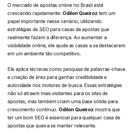
O mercado de apostas online no Brasil está
crescendo rapidamente.
Odilon Queiroz
tem um
papel importante nesse cenário, utilizando
estratégias de SEO para casas de apostas que
realmente fazem a diferença. Ao aumentar a
visibilidade online, ele ajuda as casas a se destacarem
em um ambiente tão competitivo.
Ele aplica técnicas como pesquisa de palavras-chave
e criação de links para ganhar credibilidade e
autoridade nos motores de busca. Essas estratégias
não só atraem mais visitantes para os sites de
apostas, mas também criam uma base sólida para
crescimento contínuo.
Odilon Queiroz
mostra que
ter um bom SEO é essencial para qualquer casa de
apostas que queira se manter relevante.