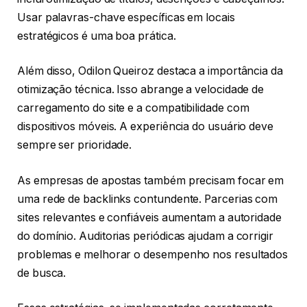
Usar palavras-chave específicas em locais
estratégicos é uma boa prática.
Além disso, Odilon Queiroz destaca a importância da
otimização técnica. Isso abrange a velocidade de
carregamento do site e a compatibilidade com
dispositivos móveis. A experiência do usuário deve
sempre ser prioridade.
As empresas de apostas também precisam focar em
uma rede de backlinks contundente. Parcerias com
sites relevantes e confiáveis aumentam a autoridade
do domínio. Auditorias periódicas ajudam a corrigir
problemas e melhorar o desempenho nos resultados
de busca.