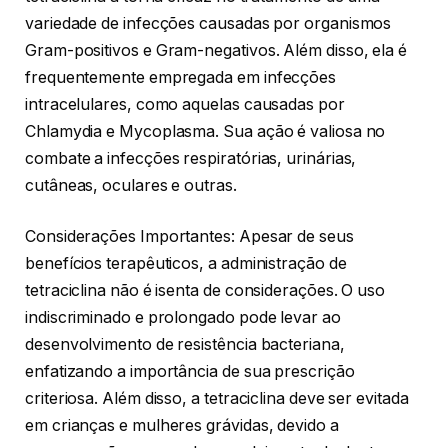
variedade de infecções causadas por organismos
Gram-positivos e Gram-negativos. Além disso, ela é
frequentemente empregada em infecções
intracelulares, como aquelas causadas por
Chlamydia e Mycoplasma. Sua ação é valiosa no
combate a infecções respiratórias, urinárias,
cutâneas, oculares e outras.
Considerações Importantes: Apesar de seus
benefícios terapêuticos, a administração de
tetraciclina não é isenta de considerações. O uso
indiscriminado e prolongado pode levar ao
desenvolvimento de resistência bacteriana,
enfatizando a importância de sua prescrição
criteriosa. Além disso, a tetraciclina deve ser evitada
em crianças e mulheres grávidas, devido a