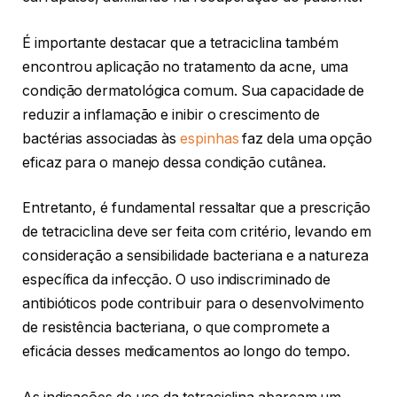
É importante destacar que a tetraciclina também
encontrou aplicação no tratamento da acne, uma
condição dermatológica comum. Sua capacidade de
reduzir a inflamação e inibir o crescimento de
bactérias associadas às
espinhas
faz dela uma opção
eficaz para o manejo dessa condição cutânea.
Entretanto, é fundamental ressaltar que a prescrição
de tetraciclina deve ser feita com critério, levando em
consideração a sensibilidade bacteriana e a natureza
específica da infecção. O uso indiscriminado de
antibióticos pode contribuir para o desenvolvimento
de resistência bacteriana, o que compromete a
eficácia desses medicamentos ao longo do tempo.