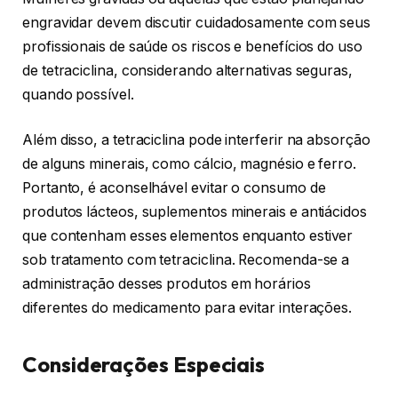
engravidar devem discutir cuidadosamente com seus
profissionais de saúde os riscos e benefícios do uso
de tetraciclina, considerando alternativas seguras,
quando possível.
Além disso, a tetraciclina pode interferir na absorção
de alguns minerais, como cálcio, magnésio e ferro.
Portanto, é aconselhável evitar o consumo de
produtos lácteos, suplementos minerais e antiácidos
que contenham esses elementos enquanto estiver
sob tratamento com tetraciclina. Recomenda-se a
administração desses produtos em horários
diferentes do medicamento para evitar interações.
Considerações Especiais