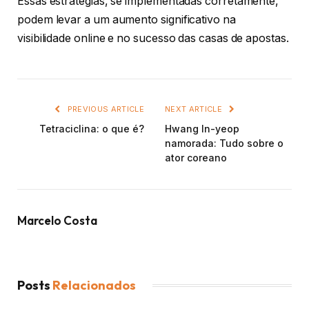
Essas estratégias, se implementadas corretamente,
podem levar a um aumento significativo na
visibilidade online e no sucesso das casas de apostas.
PREVIOUS ARTICLE
NEXT ARTICLE
Tetraciclina: o que é?
Hwang In-yeop
namorada: Tudo sobre o
ator coreano
Marcelo Costa
Posts
Relacionados