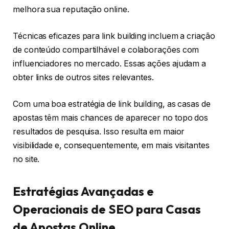
melhora sua reputação online.
Técnicas eficazes para link building incluem a criação
de conteúdo compartilhável e colaborações com
influenciadores no mercado. Essas ações ajudam a
obter links de outros sites relevantes.
Com uma boa estratégia de link building, as casas de
apostas têm mais chances de aparecer no topo dos
resultados de pesquisa. Isso resulta em maior
visibilidade e, consequentemente, em mais visitantes
no site.
Estratégias Avançadas e
Operacionais de SEO para Casas
de Apostas Online