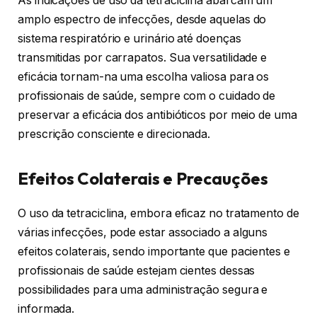
As indicações de uso da tetraciclina abarcam um
amplo espectro de infecções, desde aquelas do
sistema respiratório e urinário até doenças
transmitidas por carrapatos. Sua versatilidade e
eficácia tornam-na uma escolha valiosa para os
profissionais de saúde, sempre com o cuidado de
preservar a eficácia dos antibióticos por meio de uma
prescrição consciente e direcionada.
Efeitos Colaterais e Precauções
O uso da tetraciclina, embora eficaz no tratamento de
várias infecções, pode estar associado a alguns
efeitos colaterais, sendo importante que pacientes e
profissionais de saúde estejam cientes dessas
possibilidades para uma administração segura e
informada.