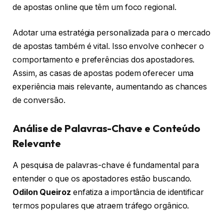
de apostas online que têm um foco regional.
Adotar uma estratégia personalizada para o mercado
de apostas também é vital. Isso envolve conhecer o
comportamento e preferências dos apostadores.
Assim, as casas de apostas podem oferecer uma
experiência mais relevante, aumentando as chances
de conversão.
Análise de Palavras-Chave e Conteúdo
Relevante
A pesquisa de palavras-chave é fundamental para
entender o que os apostadores estão buscando.
Odilon Queiroz
enfatiza a importância de identificar
termos populares que atraem tráfego orgânico.