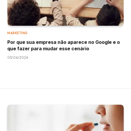
MARKETING
Por que sua empresa não aparece no Google e o
que fazer para mudar esse cenário
05/06/2026