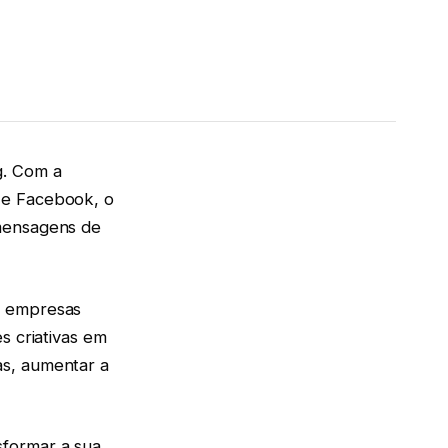
g. Com a
 e Facebook, o
 mensagens de
s empresas
s criativas em
as, aumentar a
sformar a sua