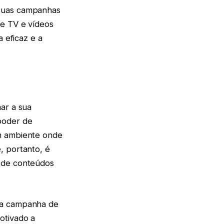
 suas campanhas
de TV e vídeos
a eficaz e a
ar a sua
poder de
um ambiente onde
, portanto, é
a de conteúdos
 da campanha de
otivado a