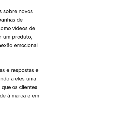
os sobre novos
panhas de
 como vídeos de
ar um produto,
nexão emocional
as e respostas e
ando a eles uma
 que os clientes
ade à marca e em