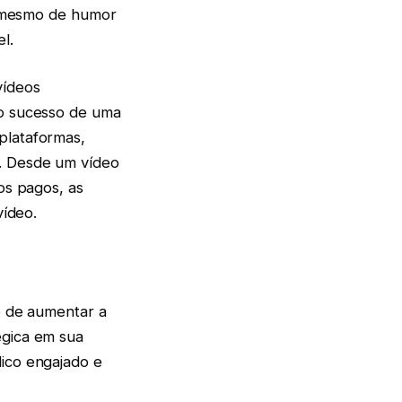
té mesmo de humor
l.
vídeos
no sucesso de uma
plataformas,
o. Desde um vídeo
os pagos, as
vídeo.
de de aumentar a
égica em sua
lico engajado e