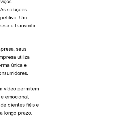
viços
 As soluções
petitivo. Um
esa e transmitir
mpresa, seus
presa utiliza
orma única e
onsumidores.
em vídeo permitem
e emocional,
e clientes fiéis e
 a longo prazo.