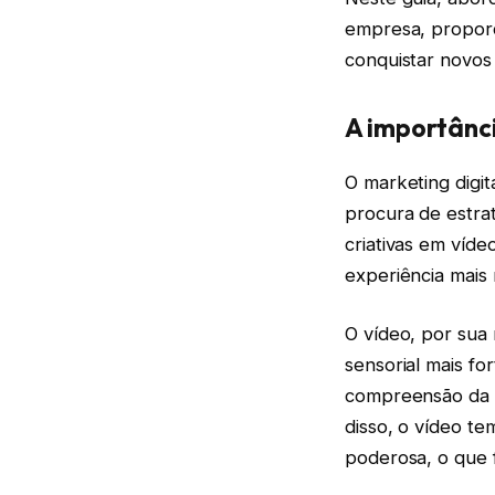
empresa, proporc
conquistar novos 
A importânc
O marketing digi
procura de estra
criativas em víde
experiência mais
O vídeo, por sua
sensorial mais fo
compreensão da 
disso, o vídeo t
poderosa, o que 