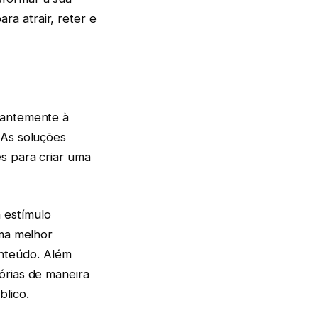
a atrair, reter e
tantemente à
 As soluções
s para criar uma
 estímulo
uma melhor
nteúdo. Além
órias de maneira
blico.