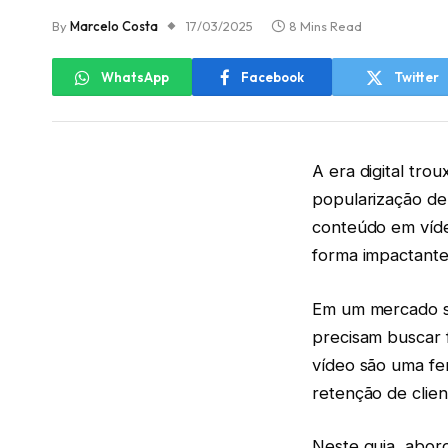
By
Marcelo Costa
17/03/2025
8 Mins Read
WhatsApp
Facebook
Twitter
A era digital tr
popularização de
conteúdo em víde
forma impactant
Em um mercado sa
precisam buscar f
vídeo são uma fe
retenção de clie
Neste guia, abor