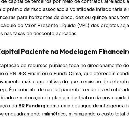
o de capital de terceiros por meio de contratos atrelados à
 o prêmio de risco associado à volatilidade inflacionária
anceiras para horizontes de cinco, dez ou quinze anos to
 cálculo do Valor Presente Líquido (VPL) dos projetos se
s nas taxas de desconto aplicadas.
Capital Paciente na Modelagem Financeir
 captação de recursos públicos foca no direcionamento do
omo o BNDES Finem ou o Fundo Clima, que oferecem condi
ativamente mais competitivas do que a emissão de debentu
ejo. É o conceito de capital paciente: recursos estrutura
dizado e maturação da planta industrial ou da nova unida
uação da
BR Funding
como uma boutique de inteligência fi
e enquadramento milimétrico, minimizando o custo total d