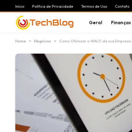
Início
Política de Privacidade
Termos de Uso
Contato
Geral
Finanças
Home
»
Negócios
»
Como Otimizar o WACC da sua Empresa U