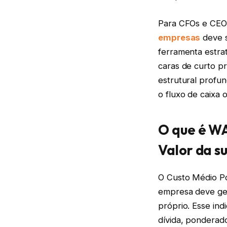
Para CFOs e CEOs
empresas
deve s
ferramenta estra
caras de curto p
estrutural profun
o fluxo de caixa 
O que é WA
Valor da s
O Custo Médio Po
empresa deve ger
próprio. Esse ind
dívida, ponderado