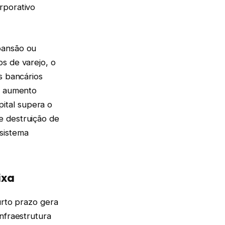
rporativo
pansão ou
s de varejo, o
s bancários
 o aumento
ital supera o
e destruição de
sistema
ixa
urto prazo gera
nfraestrutura