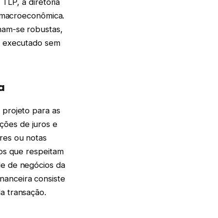
 TLP, a diretoria
 e macroeconômica.
rnam-se robustas,
ja executado sem
a
 projeto para as
ções de juros e
res ou notas
dos que respeitam
de de negócios da
nanceira consiste
a transação.