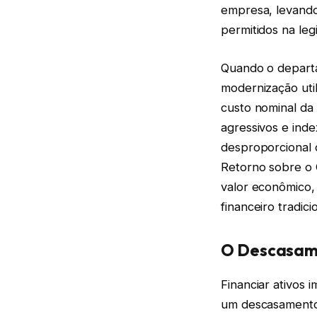
empresa, levando
permitidos na leg
Quando o departa
modernização util
custo nominal da 
agressivos e ind
desproporcional 
Retorno sobre o 
valor econômico,
financeiro tradicio
O Descasame
Financiar ativos 
um descasamento f