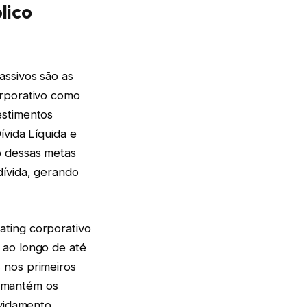
lico
assivos são as
orporativo como
estimentos
ívida Líquida e
o dessas metas
dívida, gerando
ating corporativo
 ao longo de até
 nos primeiros
so mantém os
ividamento