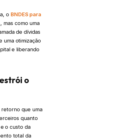
ma, o
BNDES para
o, mas como uma
ramada de dívidas
te uma otimização
pital e liberando
estrói o
e retorno que uma
terceiros quanto
 e o custo da
ento total da