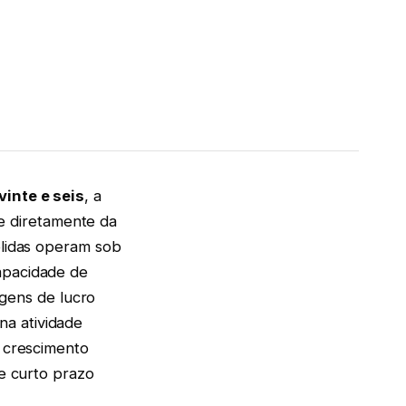
vinte e seis
, a
e diretamente da
ólidas operam sob
apacidade de
gens de lucro
na atividade
o crescimento
de curto prazo