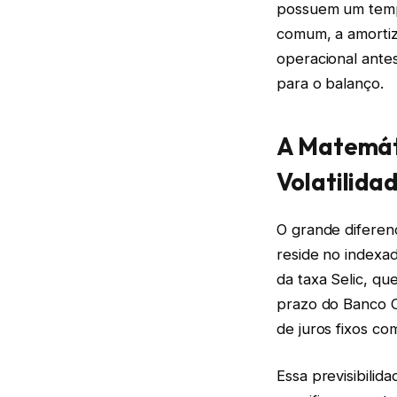
possuem um tempo
comum, a amortiza
operacional ante
para o balanço.
A Matemát
Volatilida
O grande diferen
reside no indexad
da taxa Selic, qu
prazo do Banco C
de juros fixos com
Essa previsibili