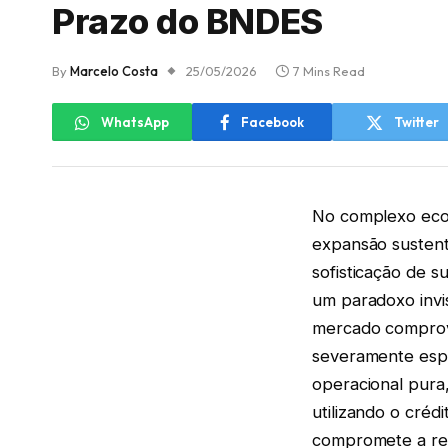
Prazo do BNDES
By
Marcelo Costa
25/05/2026
7 Mins Read
WhatsApp
Facebook
Twitter
No complexo ecos
expansão susten
sofisticação de s
um paradoxo invi
mercado comprov
severamente espr
operacional pura,
utilizando o créd
compromete a ren