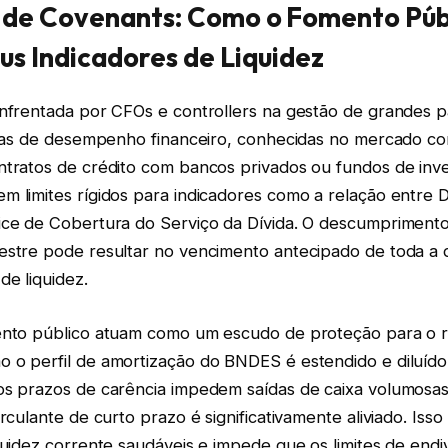
 de Covenants: Como o Fomento Púb
us Indicadores de Liquidez
enfrentada por CFOs e controllers na gestão de grandes p
tivas de desempenho financeiro, conhecidas no mercado c
ontratos de crédito com bancos privados ou fundos de inv
 limites rígidos para indicadores como a relação entre D
ice de Cobertura do Serviço da Dívida. O descumpriment
estre pode resultar no vencimento antecipado de toda a 
de liquidez.
ento público atuam como um escudo de proteção para o r
 o perfil de amortização do BNDES é estendido e diluído
os prazos de carência impedem saídas de caixa volumosas
irculante de curto prazo é significativamente aliviado. Is
quidez corrente saudáveis e impede que os limites de end