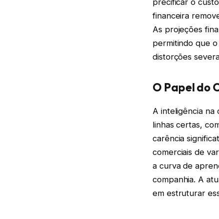
precificar o cust
financeira remove
As projeções fin
permitindo que o
distorções severa
O Papel do 
A inteligência na
linhas certas, c
carência signific
comerciais de var
a curva de apren
companhia. A at
em estruturar ess