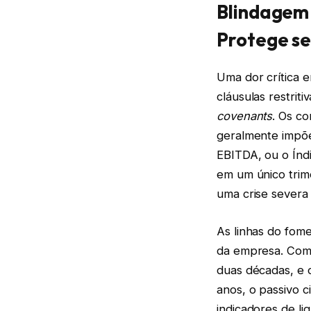
Blindagem
Protege se
Uma dor crítica 
cláusulas restri
covenants
. Os c
geralmente impõem
EBITDA, ou o Índ
em um único trim
uma crise severa 
As linhas do fom
da empresa. Como
duas décadas, e 
anos, o passivo c
indicadores de li