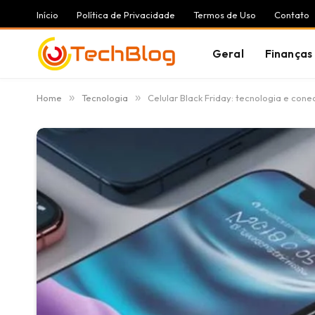
Início
Política de Privacidade
Termos de Uso
Contato
Geral
Finanças
Home
»
Tecnologia
»
Celular Black Friday: tecnologia e con