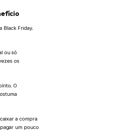
efício
 Black Friday.
al ou só
vezes os
írito. O
costuma
ncaixar a compra
ha pagar um pouco