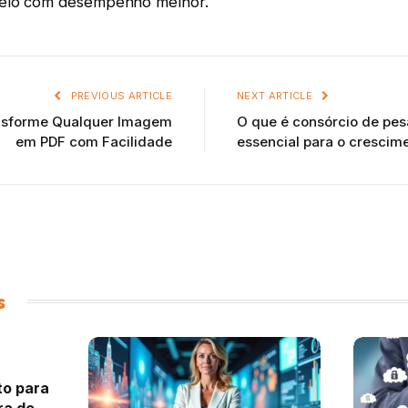
elo com desempenho melhor.
PREVIOUS ARTICLE
NEXT ARTICLE
nsforme Qualquer Imagem
O que é consórcio de pes
em PDF com Facilidade
essencial para o crescim
s
to para
ra de