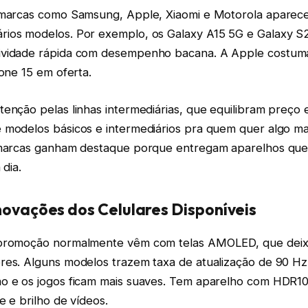
, marcas como Samsung, Apple, Xiaomi e Motorola apare
rios modelos. Por exemplo, os Galaxy A15 5G e Galaxy 
ividade rápida com desempenho bacana. A Apple costuma
hone 15 em oferta.
enção pelas linhas intermediárias, que equilibram preço e
 modelos básicos e intermediários pra quem quer algo ma
 marcas ganham destaque porque entregam aparelhos qu
 dia.
novações dos Celulares Disponíveis
 promoção normalmente vêm com telas AMOLED, que deix
res. Alguns modelos trazem taxa de atualização de 90 Hz
o e os jogos ficam mais suaves. Tem aparelho com HDR10
e e brilho de vídeos.