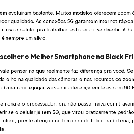
ém evoluíram bastante. Muitos modelos oferecem zoom ó
der qualidade. As conexões 5G garantem internet rápida 
m usa o celular pra trabalhar, estudar ou se divertir. A b
 é sempre um alívio.
Escolher o Melhor Smartphone na Black Fr
 vale pensar no que realmente faz diferença pra você. Se
e de olho na qualidade das câmeras e nos recursos de zoo
a. Quem curte jogar vai sentir diferença em telas com 90 
mória e o processador, pra não passar raiva com travam
ir se o celular já tem 5G, que virou praticamente padrã
, claro, preste atenção no tamanho da tela e na bateria, p
ia.