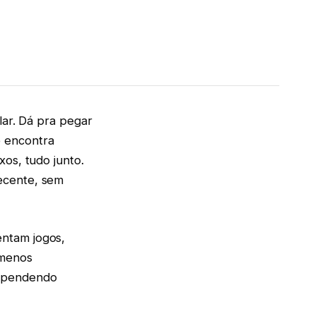
lar. Dá pra pegar
 encontra
xos, tudo junto.
ecente, sem
entam jogos,
 menos
rependendo