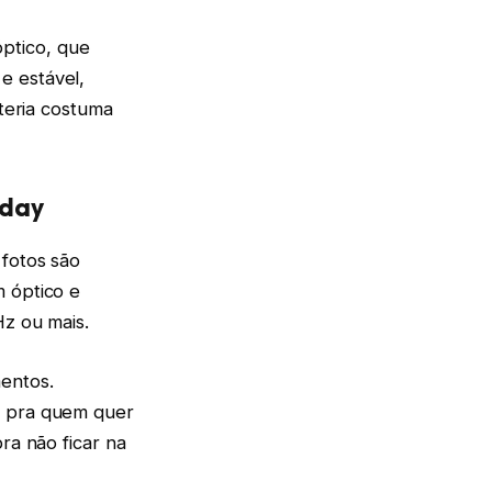
ptico, que
e estável,
ateria costuma
iday
 fotos são
m óptico e
Hz ou mais.
entos.
o pra quem quer
ra não ficar na