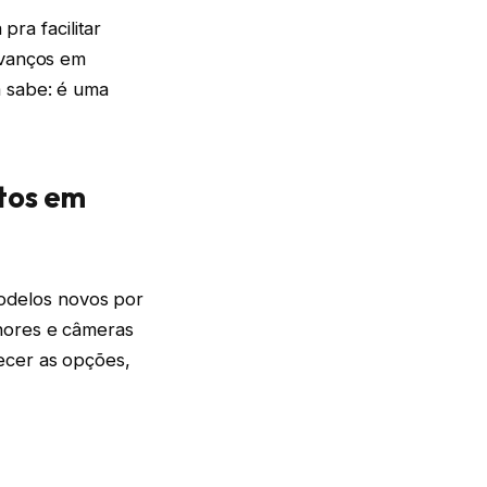
ra facilitar
avanços em
á sabe: é uma
tos em
delos novos por
hores e câmeras
ecer as opções,