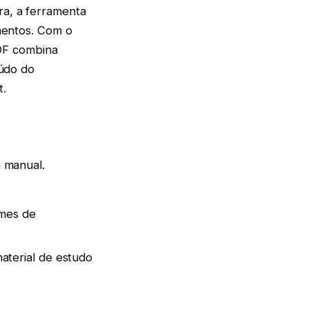
ra, a ferramenta
entos. Com o
DF combina
údo do
t.
 manual.
.
umes de
aterial de estudo