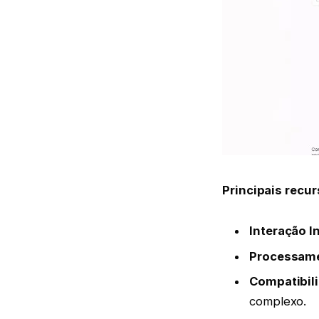
Principais recu
Interação I
Processame
Compatibili
complexo.