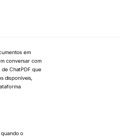
documentos em
bém conversar com
as de ChatPDF que
es disponíveis,
lataforma
e quando o