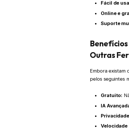
Fácil de usa
Online e gr
Suporte mul
Benefício
Outras Fe
Embora existam 
pelos seguintes m
Gratuito:
Nã
IA Avançad
Privacidade
Velocidade 