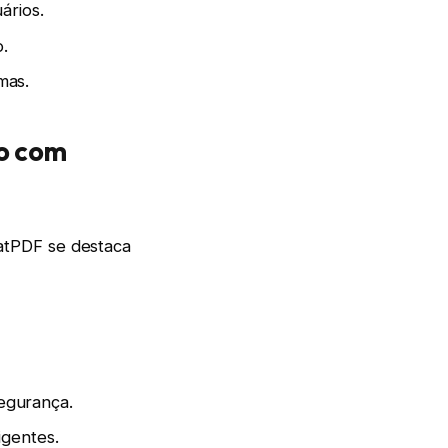
ários.
o.
mas.
o com
atPDF se destaca
egurança.
igentes.