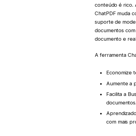
conteúdo é rico. 
ChatPDF muda co
suporte de model
documentos com 
documento e reali
A ferramenta Cha
Economize t
Aumente a pr
Facilita a B
documentos
Aprendizado
com mais pr