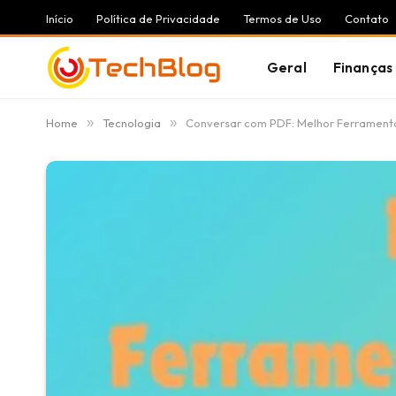
Início
Política de Privacidade
Termos de Uso
Contato
Geral
Finanças
Home
»
Tecnologia
»
Conversar com PDF: Melhor Ferramenta