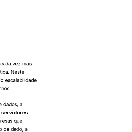
cada vez mais
ica. Neste
o escalabilidade
rnos.
e dados, a
o
servidores
presas que
o de dado, a