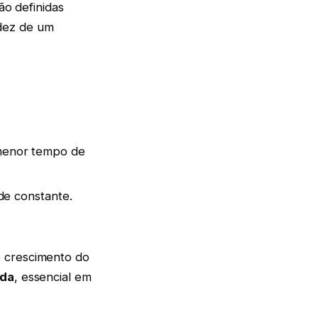
ão definidas
dez de um
menor tempo de
ade constante.
o crescimento do
ada
, essencial em