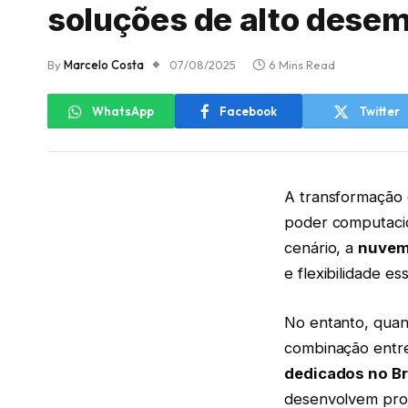
soluções de alto desem
By
Marcelo Costa
07/08/2025
6 Mins Read
WhatsApp
Facebook
Twitter
A transformação d
poder computacio
cenário, a
nuvem
e flexibilidade e
No entanto, quan
combinação ent
dedicados no Br
desenvolvem proje