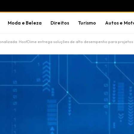
Moda e Beleza
Direitos
Turismo
Autos e Mot
onalizada: HostDime entrega soluções de alto desempenho para projetos 