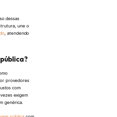
sso dessas
strutura, une o
ado
, atendendo
 pública?
como
por provedores
 custos com
s vezes exigem
m genérica.
vem pública
com