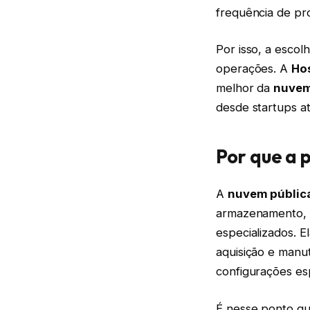
frequência de pr
Por isso, a escol
operações. A
Ho
melhor da
nuvem
desde startups a
Por que a 
A
nuvem públic
armazenamento, p
especializados. E
aquisição e manu
configurações es
É nesse ponto qu