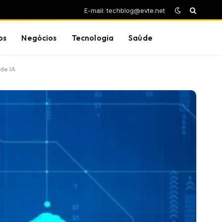
E-mail: techblog@evte.net
os
Negócios
Tecnologia
Saúde
de IA