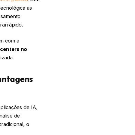
tecnológica às
essamento
rarrápido.
em com a
 centers no
izada.
vantagens
Aplicações de IA,
nálise de
radicional, o