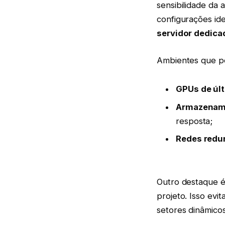
sensibilidade da 
configurações id
servidor dedica
Ambientes que po
GPUs de úl
Armazenamen
resposta;
Redes redun
Outro destaque é
projeto. Isso ev
setores dinâmicos