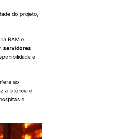
ade do projeto,
ória RAM e
om
servidores
sponibilidade e
efere ao
 a latência e
ospitais e