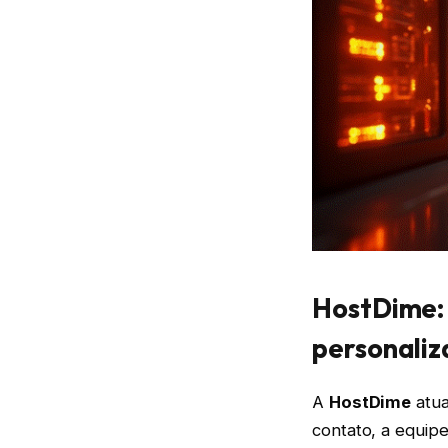
HostDime: 
personaliz
A
HostDime
atua
contato, a equipe