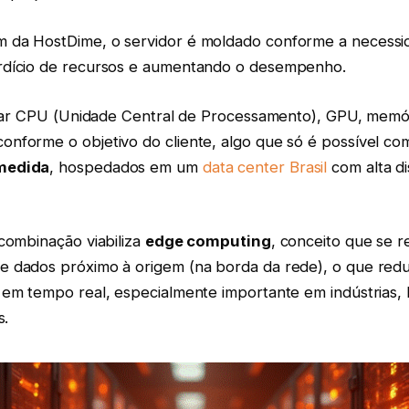
da HostDime, o servidor é moldado conforme a necessid
rdício de recursos e aumentando o desempenho.
locar CPU (Unidade Central de Processamento), GPU, mem
nforme o objetivo do cliente, algo que só é possível c
medida
, hospedados em um
data center Brasil
com alta di
combinação viabiliza
edge computing
, conceito que se r
 dados próximo à origem (na borda da rede), o que reduz
em tempo real, especialmente importante em indústrias, h
s.