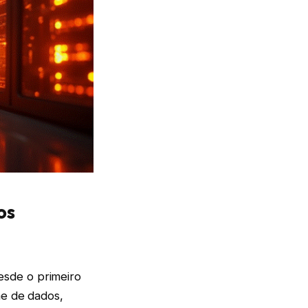
os
esde o primeiro
me de dados,