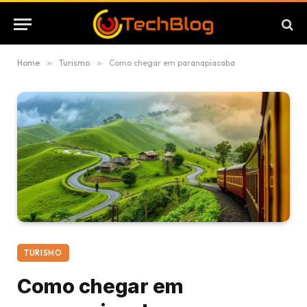
Home
»
Turismo
»
Como chegar em paranapiacaba
TURISMO
Como chegar em