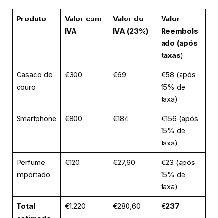
Produto
Valor com
Valor do
Valor
IVA
IVA (23%)
Reembols
ado (após
taxas)
Casaco de
€300
€69
€58 (após
couro
15% de
taxa)
Smartphone
€800
€184
€156 (após
15% de
taxa)
Perfume
€120
€27,60
€23 (após
importado
15% de
taxa)
Total
€1.220
€280,60
€237