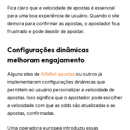
Fica claro que a velocidade de apostas é essencial
para uma boa experiência de usuário. Quando o site
demora para confirmar as apostas, o apostador fica
frustrado e pode desistir de apostar.
Configurações dinâmicas
melhoram engajamento
Alguns sites de
AlfaBet apostas
ou outros já
implementaram configurações dinâmicas que
permitem ao usuário personalizar a velocidade de
apostas. Isso significa que o apostador pode escolher
a velocidade com que as odds são atualizadas e as
apostas, confirmadas.
Uma operadora europeia introduziu essas