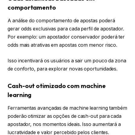
comportamento
A análise do comportamento de apostas poderá
gerar odds exclusivas para cada perfil de apostador.
Por exemplo: um apostador conservador poderá ter
odds mais atrativas em apostas com menor risco.
Isso incentivará os usuários a sair um pouco da zona
de conforto, para explorar novas oportunidades.
Cash-out otimizado com machine
learning
Ferramentas avançadas de machine learning também
poderão otimizar as opções de cash-out para cada
apostador, nos momentos ideais. Isso aumentará a
lucratividade e valor percebido pelos clientes.