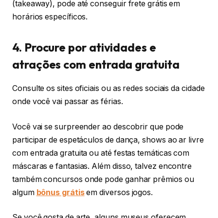
(takeaway), pode até conseguir frete grátis em
horários específicos.
4. Procure por atividades e
atrações com entrada gratuita
Consulte os sites oficiais ou as redes sociais da cidade
onde você vai passar as férias.
Você vai se surpreender ao descobrir que pode
participar de espetáculos de dança, shows ao ar livre
com entrada gratuita ou até festas temáticas com
máscaras e fantasias. Além disso, talvez encontre
também concursos onde pode ganhar prêmios ou
algum
bônus grátis
em diversos jogos.
Se você gosta de arte, alguns museus oferecem