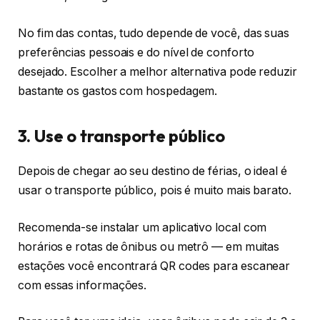
No fim das contas, tudo depende de você, das suas
preferências pessoais e do nível de conforto
desejado. Escolher a melhor alternativa pode reduzir
bastante os gastos com hospedagem.
3. Use o transporte público
Depois de chegar ao seu destino de férias, o ideal é
usar o transporte público, pois é muito mais barato.
Recomenda-se instalar um aplicativo local com
horários e rotas de ônibus ou metrô — em muitas
estações você encontrará QR codes para escanear
com essas informações.