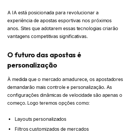
A IA está posicionada para revolucionar a
experiência de apostas esportivas nos próximos
anos. Sites que adotarem essas tecnologias criarão
vantagens competitivas significativas.
O futuro das apostas é
personalização
À medida que o mercado amadurece, os apostadores
demandarão mais controle e personalização. As
configurações dinâmicas de velocidade são apenas o
começo. Logo teremos opções como:
Layouts personalizados
Filtros customizados de mercados