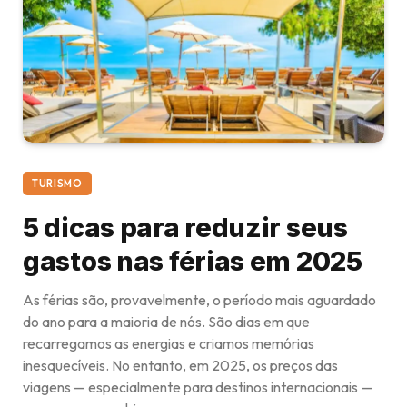
TURISMO
5 dicas para reduzir seus
gastos nas férias em 2025
As férias são, provavelmente, o período mais aguardado
do ano para a maioria de nós. São dias em que
recarregamos as energias e criamos memórias
inesquecíveis. No entanto, em 2025, os preços das
viagens — especialmente para destinos internacionais —