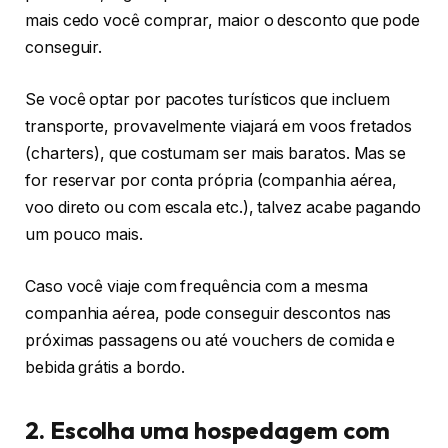
mais cedo você comprar, maior o desconto que pode
conseguir.
Se você optar por pacotes turísticos que incluem
transporte, provavelmente viajará em voos fretados
(charters), que costumam ser mais baratos. Mas se
for reservar por conta própria (companhia aérea,
voo direto ou com escala etc.), talvez acabe pagando
um pouco mais.
Caso você viaje com frequência com a mesma
companhia aérea, pode conseguir descontos nas
próximas passagens ou até vouchers de comida e
bebida grátis a bordo.
2. Escolha uma hospedagem com