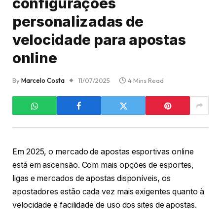
configurações
personalizadas de
velocidade para apostas
online
By
Marcelo Costa
11/07/2025
4 Mins Read
Em 2025, o mercado de apostas esportivas online
está em ascensão. Com mais opções de esportes,
ligas e mercados de apostas disponíveis, os
apostadores estão cada vez mais exigentes quanto à
velocidade e facilidade de uso dos sites de apostas.