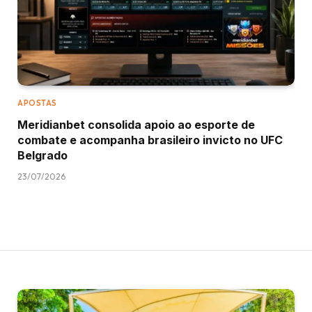
APOSTAS
Meridianbet consolida apoio ao esporte de
combate e acompanha brasileiro invicto no UFC
Belgrado
23/07/2026