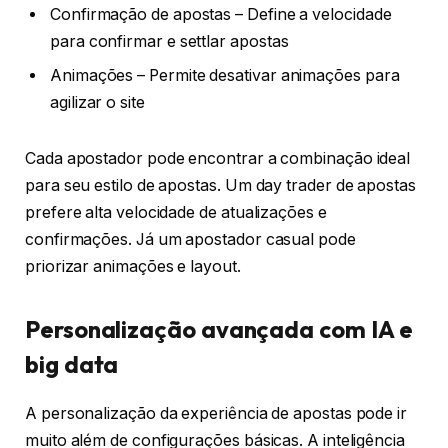
Confirmação de apostas – Define a velocidade
para confirmar e settlar apostas
Animações – Permite desativar animações para
agilizar o site
Cada apostador pode encontrar a combinação ideal
para seu estilo de apostas. Um day trader de apostas
prefere alta velocidade de atualizações e
confirmações. Já um apostador casual pode
priorizar animações e layout.
Personalização avançada com IA e
big data
A personalização da experiência de apostas pode ir
muito além de configurações básicas. A inteligência