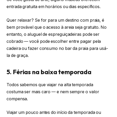
entrada gratuita em horários ou dias específicos.
Quer relaxar? Se for para um destino com praia, é
bem provável que o acesso à areia seja gratuito. No
entanto, o aluguel de espreguiçadeiras pode ser
cobrado — você pode escolher entre pagar pela
cadeira ou fazer consumo no bar da praia para usá-
la de graça.
5. Férias na baixa temporada
Todos sabemos que viajar na alta temporada
costuma ser mais caro — e nem sempre o valor
compensa.
Viajar um pouco antes do início da temporada ou