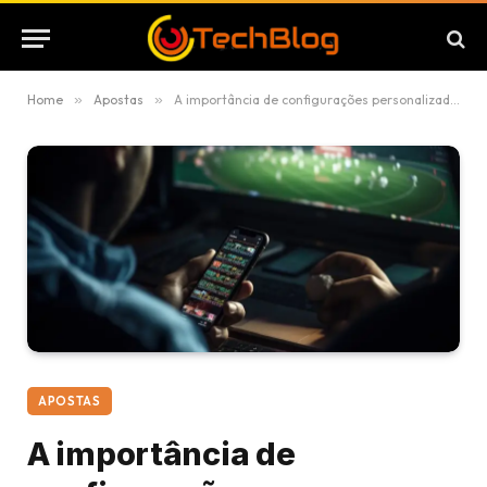
Home
»
Apostas
»
A importância de configurações personalizadas de velocidade para apostas online
APOSTAS
A importância de