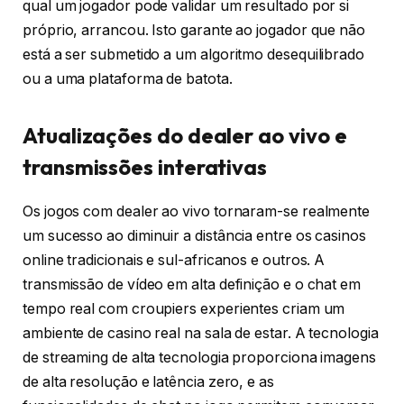
qual um jogador pode validar um resultado por si
próprio, arrancou. Isto garante ao jogador que não
está a ser submetido a um algoritmo desequilibrado
ou a uma plataforma de batota.
Atualizações do dealer ao vivo e
transmissões interativas
Os jogos com dealer ao vivo tornaram-se realmente
um sucesso ao diminuir a distância entre os casinos
online tradicionais e sul-africanos e outros. A
transmissão de vídeo em alta definição e o chat em
tempo real com croupiers experientes criam um
ambiente de casino real na sala de estar. A tecnologia
de streaming de alta tecnologia proporciona imagens
de alta resolução e latência zero, e as