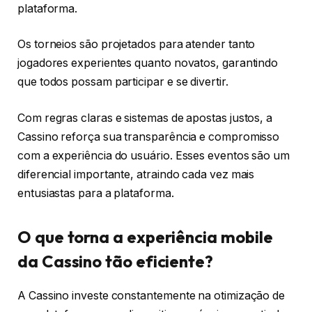
plataforma.
Os torneios são projetados para atender tanto
jogadores experientes quanto novatos, garantindo
que todos possam participar e se divertir.
Com regras claras e sistemas de apostas justos, a
Cassino reforça sua transparência e compromisso
com a experiência do usuário. Esses eventos são um
diferencial importante, atraindo cada vez mais
entusiastas para a plataforma.
O que torna a experiência mobile
da Cassino tão eficiente?
A Cassino investe constantemente na otimização de