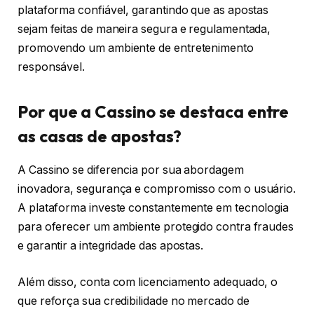
plataforma confiável, garantindo que as apostas
sejam feitas de maneira segura e regulamentada,
promovendo um ambiente de entretenimento
responsável.
Por que a Cassino se destaca entre
as casas de apostas?
A Cassino se diferencia por sua abordagem
inovadora, segurança e compromisso com o usuário.
A plataforma investe constantemente em tecnologia
para oferecer um ambiente protegido contra fraudes
e garantir a integridade das apostas.
Além disso, conta com licenciamento adequado, o
que reforça sua credibilidade no mercado de