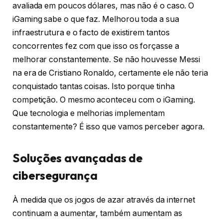
avaliada em poucos dólares, mas não é o caso. O
iGaming sabe o que faz. Melhorou toda a sua
infraestrutura e o facto de existirem tantos
concorrentes fez com que isso os forçasse a
melhorar constantemente. Se não houvesse Messi
na era de Cristiano Ronaldo, certamente ele não teria
conquistado tantas coisas. Isto porque tinha
competição. O mesmo aconteceu com o iGaming.
Que tecnologia e melhorias implementam
constantemente? É isso que vamos perceber agora.
Soluções avançadas de
cibersegurança
À medida que os jogos de azar através da internet
continuam a aumentar, também aumentam as