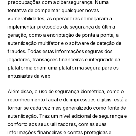
preocupações com a cibersegurança. Numa
tentativa de compensar quaisquer novas
vulnerabilidades, as operadoras começaram a
implementar protocolos de segurança de última
geração, como a encriptação de ponta a ponta, a
autenticação multifator e o software de deteção de
fraudes. Todas estas informações seguras dos
jogadores, transações financeiras e integridade da
plataforma criam uma plataforma segura para os
entusiastas da web.
Além disso, o uso de segurança biométrica, como o
reconhecimento facial e de impressões digitais, está a
tornar-se cada vez mais generalizado como fonte de
autenticação. Traz um nível adicional de segurança e
conforto aos seus utilizadores, com as suas
informações financeiras e contas protegidas e