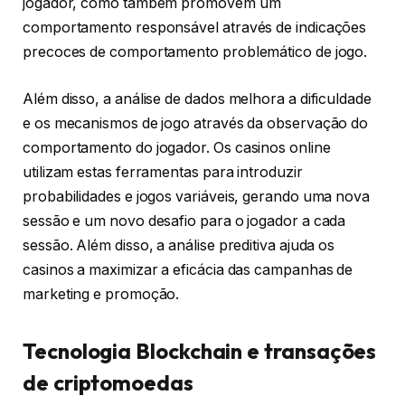
jogador, como também promovem um
comportamento responsável através de indicações
precoces de comportamento problemático de jogo.
Além disso, a análise de dados melhora a dificuldade
e os mecanismos de jogo através da observação do
comportamento do jogador. Os casinos online
utilizam estas ferramentas para introduzir
probabilidades e jogos variáveis, gerando uma nova
sessão e um novo desafio para o jogador a cada
sessão. Além disso, a análise preditiva ajuda os
casinos a maximizar a eficácia das campanhas de
marketing e promoção.
Tecnologia Blockchain e transações
de criptomoedas