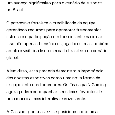
um avanço significativo para o cenário de e-sports
no Brasil.
O patrocínio fortalece a credibilidade da equipe,
garantindo recursos para aprimorar treinamentos,
estrutura e participação em torneios internacionais.
Isso não apenas beneficia os jogadores, mas também
amplia a visibilidade do mercado brasileiro no cenário
global.
Além disso, essa parceria demonstra a importância
das apostas esportivas como uma nova forma de
engajamento dos torcedores. Os fãs da paiN Gaming
agora podem acompanhar seus times favoritos de
uma maneira mais interativa e envolvente.
A Cassino, por sua vez, se posiciona como uma