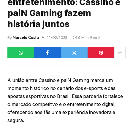
entretenimento: Cassino e
paiN Gaming fazem
história juntos
By
Marcelo Costa
14/02/2025
6 Mins Read
A união entre Cassino e paiN Gaming marca um
momento histórico no cenário dos e-sports e das
apostas esportivas no Brasil. Essa parceria fortalece
o mercado competitivo e o entretenimento digital,
oferecendo aos fãs uma experiência inovadora e
segura.