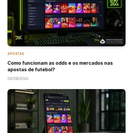
APOSTAS
Como funcionam as odds e os mercados nas
apostas de futebol?
05/08/2026