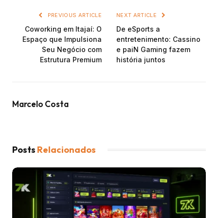
PREVIOUS ARTICLE
NEXT ARTICLE
Coworking em Itajaí: O
De eSports a
Espaço que Impulsiona
entretenimento: Cassino
Seu Negócio com
e paiN Gaming fazem
Estrutura Premium
história juntos
Marcelo Costa
Posts
Relacionados