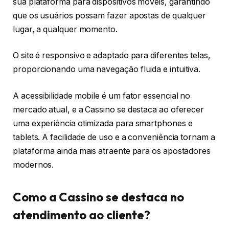
sua plataforma para dispositivos móveis, garantindo
que os usuários possam fazer apostas de qualquer
lugar, a qualquer momento.
O site é responsivo e adaptado para diferentes telas,
proporcionando uma navegação fluida e intuitiva.
A acessibilidade mobile é um fator essencial no
mercado atual, e a Cassino se destaca ao oferecer
uma experiência otimizada para smartphones e
tablets. A facilidade de uso e a conveniência tornam a
plataforma ainda mais atraente para os apostadores
modernos.
Como a Cassino se destaca no
atendimento ao cliente?