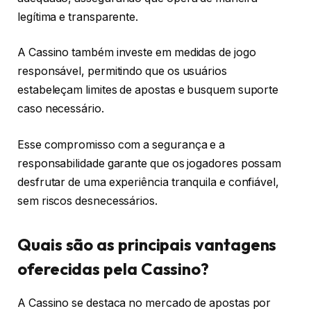
legítima e transparente.
A Cassino também investe em medidas de jogo
responsável, permitindo que os usuários
estabeleçam limites de apostas e busquem suporte
caso necessário.
Esse compromisso com a segurança e a
responsabilidade garante que os jogadores possam
desfrutar de uma experiência tranquila e confiável,
sem riscos desnecessários.
Quais são as principais vantagens
oferecidas pela Cassino?
A Cassino se destaca no mercado de apostas por