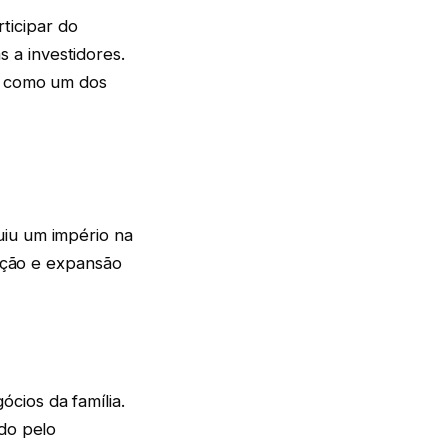
ticipar do
 a investidores.
ão como um dos
uiu um império na
vação e expansão
cios da família.
ado pelo