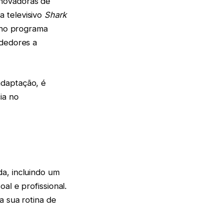
inovadoras de
 televisivo
Shark
o no programa
ndedores a
adaptação, é
ia no
a, incluindo um
al e profissional.
a sua rotina de