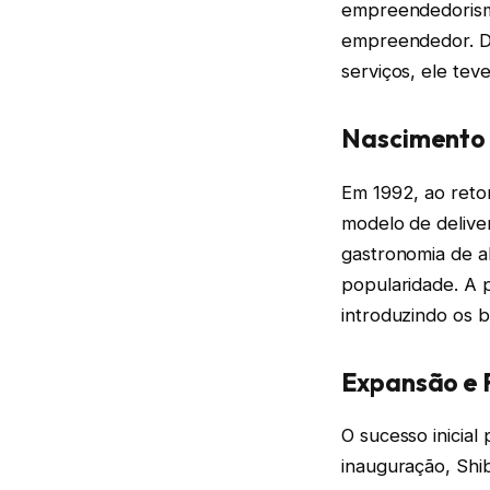
empreendedorismo
empreendedor. Du
serviços, ele tev
Nascimento 
Em 1992, ao retor
modelo de delive
gastronomia de al
popularidade. A p
introduzindo os br
Expansão e 
O sucesso inicial
inauguração, Shi