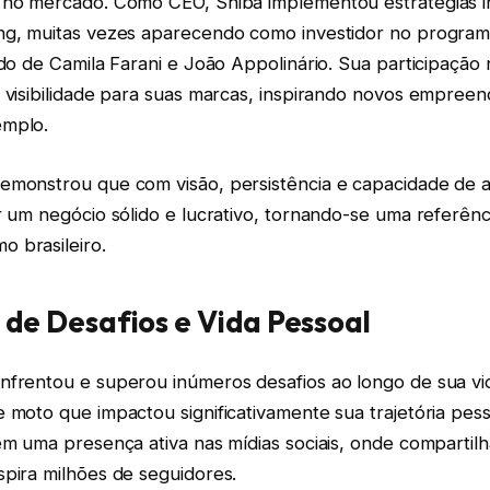
 no mercado. Como CEO, Shiba implementou estratégias 
ng, muitas vezes aparecendo como investidor no programa
ado de Camila Farani e João Appolinário. Sua participaçã
s visibilidade para suas marcas, inspirando novos empree
emplo.
emonstrou que com visão, persistência e capacidade de 
r um negócio sólido e lucrativo, tornando-se uma referênc
 brasileiro.
de Desafios e Vida Pessoal
nfrentou e superou inúmeros desafios ao longo de sua vid
 moto que impactou significativamente sua trajetória pesso
em uma presença ativa nas mídias sociais, onde compartilh
spira milhões de seguidores.