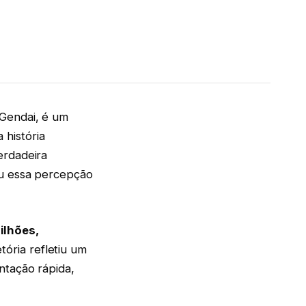
 Gendai, é um
história
erdadeira
ou essa percepção
ilhões,
tória refletiu um
ntação rápida,