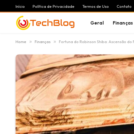
Início
Política de Privacidade
Termos de Uso
Contato
Geral
Finanças
Home
»
Finanças
»
Fortuna do Robinson Shiba: Ascensão do 