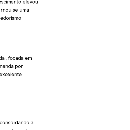
rescimento elevou
tornou-se uma
dedorismo
dai, focada em
emanda por
 excelente
 consolidando a