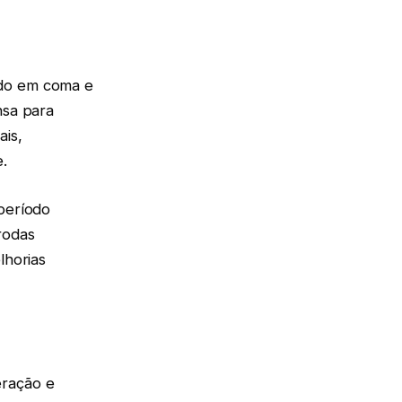
ndo em coma e
nsa para
ais,
.
 período
rodas
lhorias
eração e