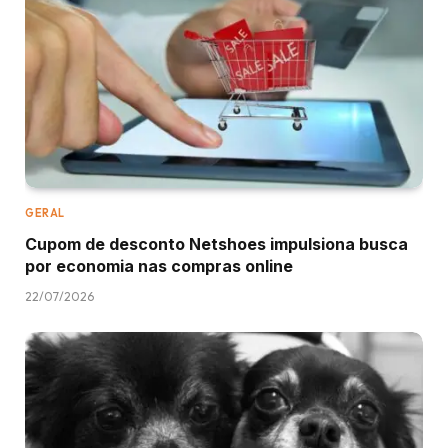
GERAL
Cupom de desconto Netshoes impulsiona busca
por economia nas compras online
22/07/2026