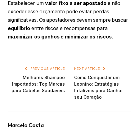
Estabelecer um
valor fixo a ser apostado
e não
exceder esse orçamento pode evitar perdas
significativas. Os apostadores devem sempre buscar
equilíbrio
entre riscos e recompensas para
maximizar os ganhos e minimizar os riscos
.
PREVIOUS ARTICLE
NEXT ARTICLE
Melhores Shampoo
Como Conquistar um
Importados: Top Marcas
Leonino: Estratégias
para Cabelos Saudáveis
Infalíveis para Ganhar
seu Coração
Marcelo Costa