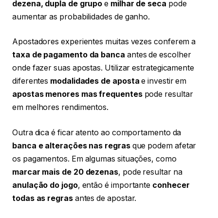
dezena, dupla de grupo
e
milhar de seca
pode
aumentar as probabilidades de ganho.
Apostadores experientes muitas vezes conferem a
taxa de pagamento da banca
antes de escolher
onde fazer suas apostas. Utilizar estrategicamente
diferentes
modalidades de aposta
e investir em
apostas menores mas frequentes
pode resultar
em melhores rendimentos.
Outra dica é ficar atento ao comportamento da
banca e alterações nas regras
que podem afetar
os pagamentos. Em algumas situações, como
marcar mais de 20 dezenas
, pode resultar na
anulação do jogo
, então é importante
conhecer
todas as regras
antes de apostar.