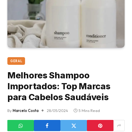
GERAL
Melhores Shampoo
Importados: Top Marcas
para Cabelos Saudáveis
By
Marcelo Costa
28/05/2024
5 Mins Read