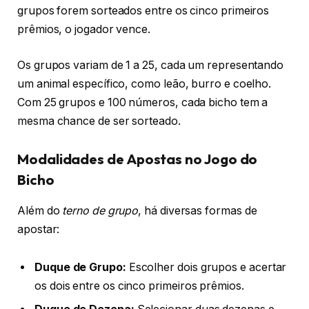
grupos forem sorteados entre os cinco primeiros
prêmios, o jogador vence.
Os grupos variam de 1 a 25, cada um representando
um animal específico, como leão, burro e coelho.
Com 25 grupos e 100 números, cada bicho tem a
mesma chance de ser sorteado.
Modalidades de Apostas no Jogo do
Bicho
Além do
terno de grupo
, há diversas formas de
apostar:
Duque de Grupo:
Escolher dois grupos e acertar
os dois entre os cinco primeiros prêmios.