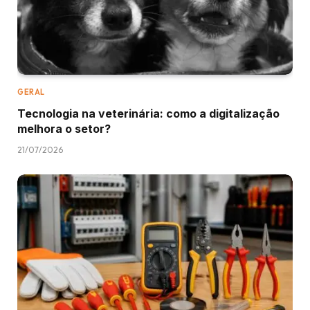
GERAL
Tecnologia na veterinária: como a digitalização
melhora o setor?
21/07/2026