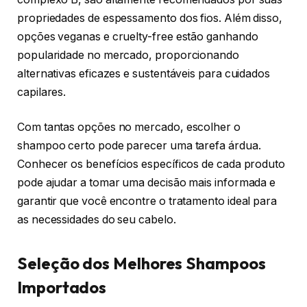
propriedades de espessamento dos fios. Além disso,
opções veganas e cruelty-free estão ganhando
popularidade no mercado, proporcionando
alternativas eficazes e sustentáveis para cuidados
capilares.
Com tantas opções no mercado, escolher o
shampoo certo pode parecer uma tarefa árdua.
Conhecer os benefícios específicos de cada produto
pode ajudar a tomar uma decisão mais informada e
garantir que você encontre o tratamento ideal para
as necessidades do seu cabelo.
Seleção dos Melhores Shampoos
Importados