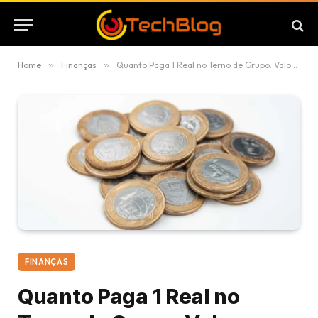
Home
»
Finanças
»
Quanto Paga 1 Real no Terno de Grupo: Valores e Probabilidades
FINANÇAS
Quanto Paga 1 Real no