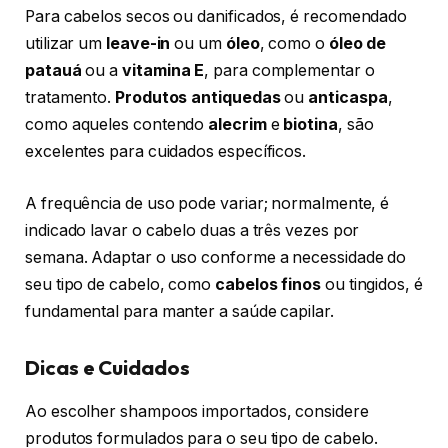
Para cabelos secos ou danificados, é recomendado
utilizar um
leave-in
ou um
óleo
, como o
óleo de
patauá
ou a
vitamina E
, para complementar o
tratamento.
Produtos antiquedas
ou
anticaspa
,
como aqueles contendo
alecrim
e
biotina
, são
excelentes para cuidados específicos.
A frequência de uso pode variar; normalmente, é
indicado lavar o cabelo duas a três vezes por
semana. Adaptar o uso conforme a necessidade do
seu tipo de cabelo, como
cabelos finos
ou tingidos, é
fundamental para manter a saúde capilar.
Dicas e Cuidados
Ao escolher shampoos importados, considere
produtos formulados para o seu tipo de cabelo.