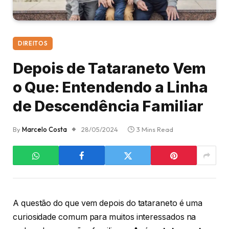
DIREITOS
Depois de Tataraneto Vem
o Que: Entendendo a Linha
de Descendência Familiar
By
Marcelo Costa
28/05/2024
3 Mins Read
A questão do que vem depois do tataraneto é uma
curiosidade comum para muitos interessados na