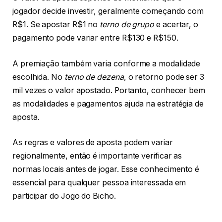
jogador decide investir, geralmente começando com
R$1. Se apostar R$1 no
terno de grupo
e acertar, o
pagamento pode variar entre R$130 e R$150.
A premiação também varia conforme a modalidade
escolhida. No
terno de dezena
, o retorno pode ser 3
mil vezes o valor apostado. Portanto, conhecer bem
as modalidades e pagamentos ajuda na estratégia de
aposta.
As regras e valores de aposta podem variar
regionalmente, então é importante verificar as
normas locais antes de jogar. Esse conhecimento é
essencial para qualquer pessoa interessada em
participar do Jogo do Bicho.