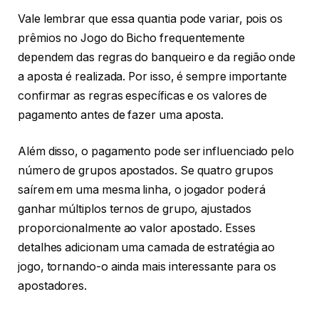
Vale lembrar que essa quantia pode variar, pois os
prêmios no Jogo do Bicho frequentemente
dependem das regras do banqueiro e da região onde
a aposta é realizada. Por isso, é sempre importante
confirmar as regras específicas e os valores de
pagamento antes de fazer uma aposta.
Além disso, o pagamento pode ser influenciado pelo
número de grupos apostados. Se quatro grupos
saírem em uma mesma linha, o jogador poderá
ganhar múltiplos ternos de grupo, ajustados
proporcionalmente ao valor apostado. Esses
detalhes adicionam uma camada de estratégia ao
jogo, tornando-o ainda mais interessante para os
apostadores.