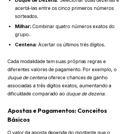
Duque de Dezena:
Selecionar duas dezenas e
acertá-las entre os cinco primeiros números
sorteados.
Milhar:
Combinar quatro números exatos do
grupo.
Centena:
Acertar os últimos três dígitos.
Cada modalidade tem suas próprias regras e
diferentes valores de pagamento. Por exemplo, o
duque de centena
oferece chances de ganho
associadas a três dígitos exatos, aumentando a
dificuldade comparado ao
duque de dezena
.
Apostas e Pagamentos: Conceitos
Básicos
O valor da aposta depende do montante que o