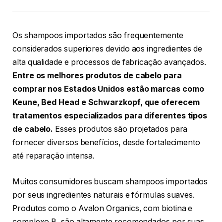
Os shampoos importados são frequentemente
considerados superiores devido aos ingredientes de
alta qualidade e processos de fabricação avançados.
Entre os melhores produtos de cabelo para
comprar nos Estados Unidos estão marcas como
Keune, Bed Head e Schwarzkopf, que oferecem
tratamentos especializados para diferentes tipos
de cabelo.
Esses produtos são projetados para
fornecer diversos benefícios, desde fortalecimento
até reparação intensa.
Muitos consumidores buscam shampoos importados
por seus ingredientes naturais e fórmulas suaves.
Produtos como o Avalon Organics, com biotina e
complexo B, são altamente recomendados por suas