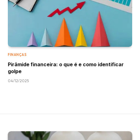
FINANÇAS
Pirâmide financeira: o que é e como identificar
golpe
04/12/2025