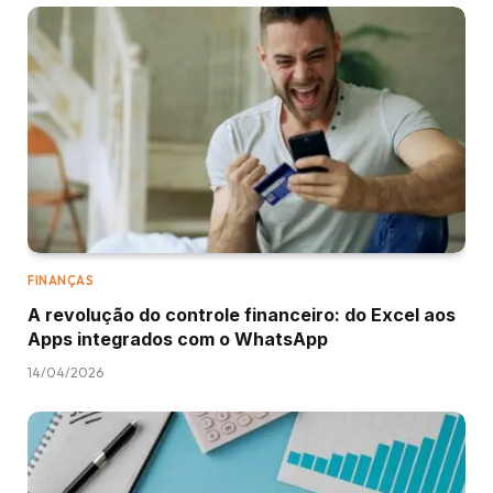
FINANÇAS
A revolução do controle financeiro: do Excel aos
Apps integrados com o WhatsApp
14/04/2026