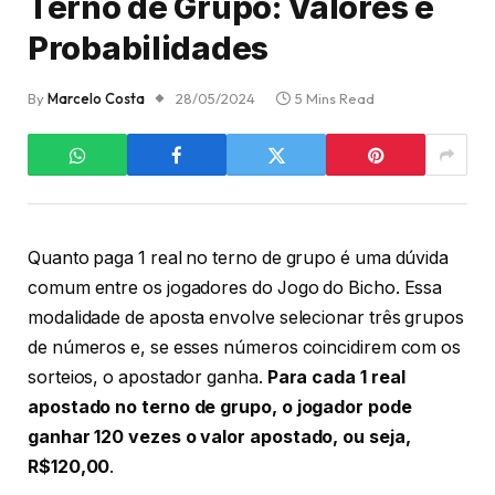
Terno de Grupo: Valores e
Probabilidades
By
Marcelo Costa
28/05/2024
5 Mins Read
Quanto paga 1 real no terno de grupo é uma dúvida
comum entre os jogadores do Jogo do Bicho. Essa
modalidade de aposta envolve selecionar três grupos
de números e, se esses números coincidirem com os
sorteios, o apostador ganha.
Para cada 1 real
apostado no terno de grupo, o jogador pode
ganhar 120 vezes o valor apostado, ou seja,
R$120,00
.