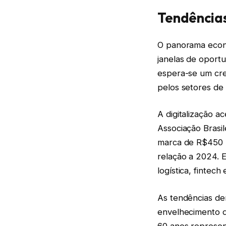
Tendência
O panorama econô
janelas de oport
espera-se um cre
pelos setores de 
A digitalização 
Associação Brasi
marca de R$450 
relação a 2024. 
logística, fintec
As tendências de
envelhecimento d
60 anos represen