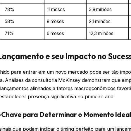
78%
11 meses
3,8 milhões
58%
8 meses
2,1 milhões
71%
6 meses
12,3 milhões
Lançamento e seu Impacto no Suces
ido para entrar em um novo mercado pode ser tão impo
da. Análises da consultoria McKinsey demonstram que em
lançamentos alinhados a fatores macroeconômicos favor
stabelecer presença significativa no primeiro ano.
-Chave para Determinar o Momento Idea
sinais que podem indicar o timing perfeito para um lança