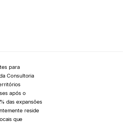
tes para
da Consultoria
ritórios
ses após o
68% das expansões
entemente reside
ocais que