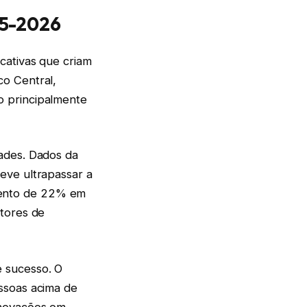
25-2026
cativas que criam
co Central,
o principalmente
ades. Dados da
eve ultrapassar a
mento de 22% em
etores de
 sucesso. O
ssoas acima de
inovações em