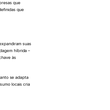
presas que
efinidas que
 expandiram suas
dagem híbrida –
chave às
uanto se adapta
sumo locais cria