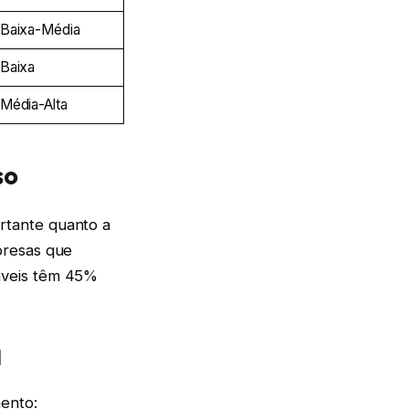
Baixa-Média
Baixa
Média-Alta
so
rtante quanto a
presas que
áveis têm 45%
l
mento: