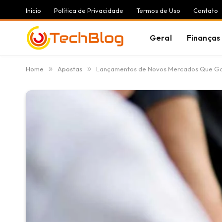
Início
Política de Privacidade
Termos de Uso
Contato
Geral
Finanças
Home
»
Apostas
»
Lançamentos de Novos Mercados Que Gar