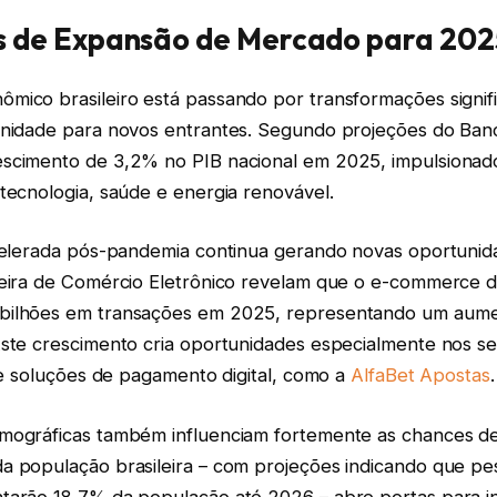
s de Expansão de Mercado para 20
mico brasileiro está passando por transformações signifi
unidade para novos entrantes. Segundo projeções do Ban
scimento de 3,2% no PIB nacional em 2025, impulsionad
tecnologia, saúde e energia renovável.
acelerada pós-pandemia continua gerando novas oportunid
leira de Comércio Eletrônico revelam que o e-commerce d
bilhões em transações em 2025, representando um au
Este crescimento cria oportunidades especialmente nos s
h e soluções de pagamento digital, como a
AlfaBet Apostas
.
mográficas também influenciam fortemente as chances de
a população brasileira – com projeções indicando que pe
tarão 18,7% da população até 2026 – abre portas para 