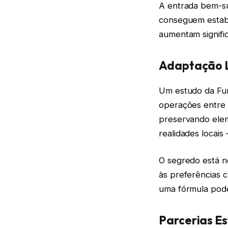
A entrada bem-s
conseguem estabe
aumentam signifi
Adaptação L
Um estudo da Fun
operações entre
preservando ele
realidades locais
O segredo está n
às preferências c
uma fórmula pode
Parcerias E