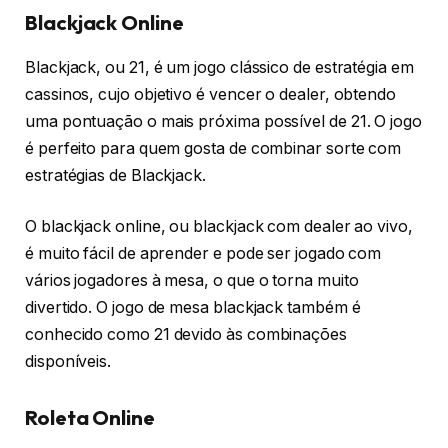
Blackjack Online
Blackjack, ou 21, é um jogo clássico de estratégia em
cassinos, cujo objetivo é vencer o dealer, obtendo
uma pontuação o mais próxima possível de 21. O jogo
é perfeito para quem gosta de combinar sorte com
estratégias de Blackjack.
O blackjack online, ou blackjack com dealer ao vivo,
é muito fácil de aprender e pode ser jogado com
vários jogadores à mesa, o que o torna muito
divertido. O jogo de mesa blackjack também é
conhecido como 21 devido às combinações
disponíveis.
Roleta Online