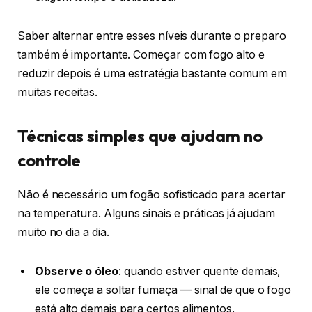
Saber alternar entre esses níveis durante o preparo
também é importante. Começar com fogo alto e
reduzir depois é uma estratégia bastante comum em
muitas receitas.
Técnicas simples que ajudam no
controle
Não é necessário um fogão sofisticado para acertar
na temperatura. Alguns sinais e práticas já ajudam
muito no dia a dia.
Observe o óleo
: quando estiver quente demais,
ele começa a soltar fumaça — sinal de que o fogo
está alto demais para certos alimentos.