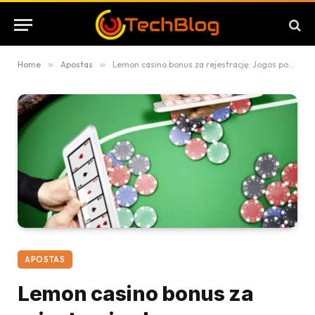
Home
»
Apostas
»
Lemon casino bonus za rejestrację: Jogos populares de cassino online
APOSTAS
Lemon casino bonus za