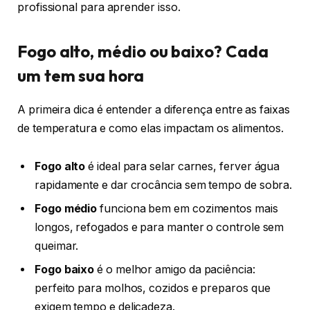
profissional para aprender isso.
Fogo alto, médio ou baixo? Cada
um tem sua hora
A primeira dica é entender a diferença entre as faixas
de temperatura e como elas impactam os alimentos.
Fogo alto
é ideal para selar carnes, ferver água
rapidamente e dar crocância sem tempo de sobra.
Fogo médio
funciona bem em cozimentos mais
longos, refogados e para manter o controle sem
queimar.
Fogo baixo
é o melhor amigo da paciência:
perfeito para molhos, cozidos e preparos que
exigem tempo e delicadeza.