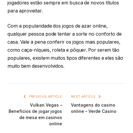
jogadores estão sempre em busca de novos títulos
para aproveitar.
Com a popularidade dos jogos de azar online,
qualquer pessoa pode tentar a sorte no conforto de
casa. Vale a pena conferir os jogos mais populares,
como caça-níqueis, roleta e pôquer. Por serem tão
populares, existem muitos tipos diferentes e eles são
muito bem desenvolvidos.
PREVIOUS ARTICLE
NEXT ARTICLE
Vulkan Vegas –
Vantagens do casino
Benefícios de jogar jogos
online – Verde Casino
de mesa em casinos
online