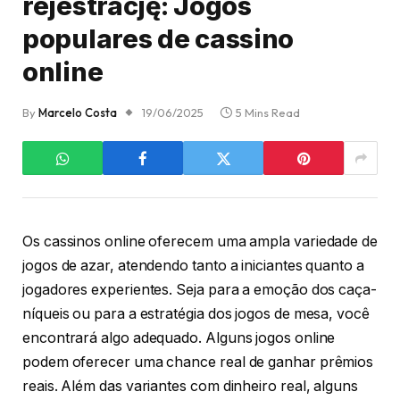
rejestrację: Jogos
populares de cassino
online
By
Marcelo Costa
19/06/2025
5 Mins Read
Os cassinos online oferecem uma ampla variedade de
jogos de azar, atendendo tanto a iniciantes quanto a
jogadores experientes. Seja para a emoção dos caça-
níqueis ou para a estratégia dos jogos de mesa, você
encontrará algo adequado. Alguns jogos online
podem oferecer uma chance real de ganhar prêmios
reais. Além das variantes com dinheiro real, alguns