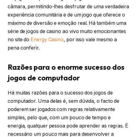
câmara, permitindo-lhes desfrutar de uma verdadeira
experiência comunitária e de um jogo que oferece o
máximo de diversão e emoção real. Há também uma
série de jogos de casino ao vivo muito emocionantes
no site do
Energy Casino
, por isso vale mesmo a
pena conferir.
Razões para o enorme sucesso dos
jogos de computador
Há muitas razões para o sucesso dos jogos de
computador. Uma delas é, sem dúvida, o facto de
poderem ser jogados com regras relativamente
simples, pelo que, com um pouco de tempo e
energia, qualquer pessoa pode aprender as regras. É
necessário um pouco mais para desenvolver a