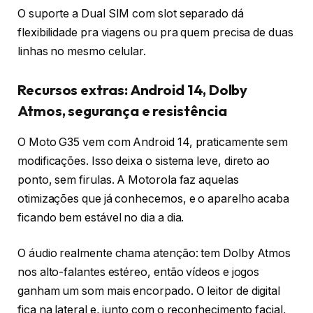
O suporte a Dual SIM com slot separado dá
flexibilidade pra viagens ou pra quem precisa de duas
linhas no mesmo celular.
Recursos extras: Android 14, Dolby
Atmos, segurança e resistência
O Moto G35 vem com Android 14, praticamente sem
modificações. Isso deixa o sistema leve, direto ao
ponto, sem firulas. A Motorola faz aquelas
otimizações que já conhecemos, e o aparelho acaba
ficando bem estável no dia a dia.
O áudio realmente chama atenção: tem Dolby Atmos
nos alto-falantes estéreo, então vídeos e jogos
ganham um som mais encorpado. O leitor de digital
fica na lateral e, junto com o reconhecimento facial,