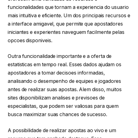
funcionalidades que tornam a experiencia do usuario
mais intuitiva e eficiente. Um dos principais recursos e
a interface amigavel, que permite que apostadores
iniciantes e experientes naveguem facilmente pelas
opcoes disponiveis.
Outra funcionalidade importante e a oferta de
estatisticas em tempo real. Esses dados ajudam os
apostadores a tomar decisoes informadas,
analisando o desempenho de equipes e jogadores
antes de realizar suas apostas. Alem disso, muitos
sites disponibilizam analises e previsoes de
especialistas, que podem ser valiosas para quem
busca maximizar suas chances de sucesso.
A possibilidade de realizar apostas ao vivo e um