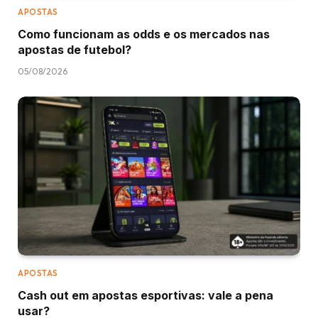
APOSTAS
Como funcionam as odds e os mercados nas
apostas de futebol?
05/08/2026
APOSTAS
Cash out em apostas esportivas: vale a pena
usar?