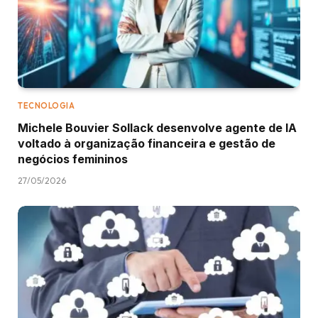
TECNOLOGIA
Michele Bouvier Sollack desenvolve agente de IA
voltado à organização financeira e gestão de
negócios femininos
27/05/2026