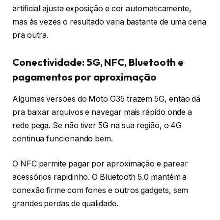
artificial ajusta exposição e cor automaticamente,
mas às vezes o resultado varia bastante de uma cena
pra outra.
Conectividade: 5G, NFC, Bluetooth e
pagamentos por aproximação
Algumas versões do Moto G35 trazem 5G, então dá
pra baixar arquivos e navegar mais rápido onde a
rede pega. Se não tiver 5G na sua região, o 4G
continua funcionando bem.
O NFC permite pagar por aproximação e parear
acessórios rapidinho. O Bluetooth 5.0 mantém a
conexão firme com fones e outros gadgets, sem
grandes perdas de qualidade.