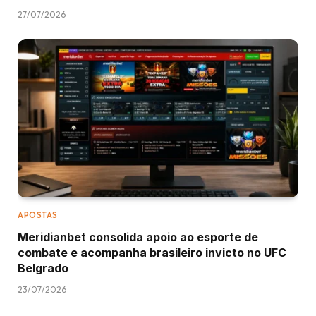
27/07/2026
APOSTAS
Meridianbet consolida apoio ao esporte de
combate e acompanha brasileiro invicto no UFC
Belgrado
23/07/2026