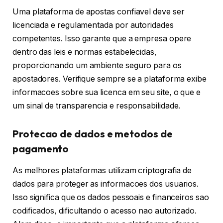
Uma plataforma de apostas confiavel deve ser
licenciada e regulamentada por autoridades
competentes. Isso garante que a empresa opere
dentro das leis e normas estabelecidas,
proporcionando um ambiente seguro para os
apostadores. Verifique sempre se a plataforma exibe
informacoes sobre sua licenca em seu site, o que e
um sinal de transparencia e responsabilidade.
Protecao de dados e metodos de
pagamento
As melhores plataformas utilizam criptografia de
dados para proteger as informacoes dos usuarios.
Isso significa que os dados pessoais e financeiros sao
codificados, dificultando o acesso nao autorizado.