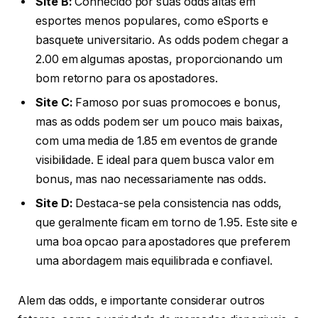
Site B:
Conhecido por suas odds altas em
esportes menos populares, como eSports e
basquete universitario. As odds podem chegar a
2.00 em algumas apostas, proporcionando um
bom retorno para os apostadores.
Site C:
Famoso por suas promocoes e bonus,
mas as odds podem ser um pouco mais baixas,
com uma media de 1.85 em eventos de grande
visibilidade. E ideal para quem busca valor em
bonus, mas nao necessariamente nas odds.
Site D:
Destaca-se pela consistencia nas odds,
que geralmente ficam em torno de 1.95. Este site e
uma boa opcao para apostadores que preferem
uma abordagem mais equilibrada e confiavel.
Alem das odds, e importante considerar outros