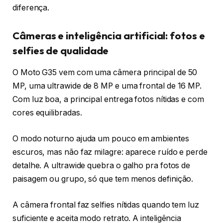
diferença.
Câmeras e inteligência artificial: fotos e
selfies de qualidade
O Moto G35 vem com uma câmera principal de 50
MP, uma ultrawide de 8 MP e uma frontal de 16 MP.
Com luz boa, a principal entrega fotos nítidas e com
cores equilibradas.
O modo noturno ajuda um pouco em ambientes
escuros, mas não faz milagre: aparece ruído e perde
detalhe. A ultrawide quebra o galho pra fotos de
paisagem ou grupo, só que tem menos definição.
A câmera frontal faz selfies nítidas quando tem luz
suficiente e aceita modo retrato. A inteligência