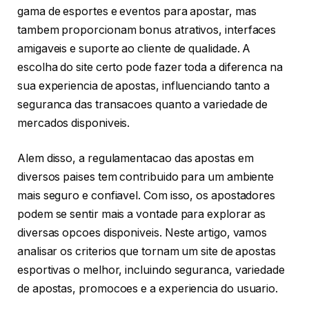
gama de esportes e eventos para apostar, mas
tambem proporcionam bonus atrativos, interfaces
amigaveis e suporte ao cliente de qualidade. A
escolha do site certo pode fazer toda a diferenca na
sua experiencia de apostas, influenciando tanto a
seguranca das transacoes quanto a variedade de
mercados disponiveis.
Alem disso, a regulamentacao das apostas em
diversos paises tem contribuido para um ambiente
mais seguro e confiavel. Com isso, os apostadores
podem se sentir mais a vontade para explorar as
diversas opcoes disponiveis. Neste artigo, vamos
analisar os criterios que tornam um site de apostas
esportivas o melhor, incluindo seguranca, variedade
de apostas, promocoes e a experiencia do usuario.