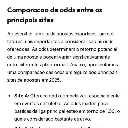
Comparacao de odds entre os
principais sites
Ao escolher um site de apostas esportivas, um dos
fatores mais importantes a considerar sao as odds
oferecidas. As odds determinam o retorno potencial
de uma aposta e podem variar significativamente
entre diferentes plataformas. Abaixo, apresentamos
uma comparacao das odds em alguns dos principais
sites de apostas em 2025.
Site A:
Oferece odds competitivas, especialmente
em eventos de futebol. As odds medias para
partidas da liga principal estao em torno de 1.90, o
que e considerado bastante atrativo.