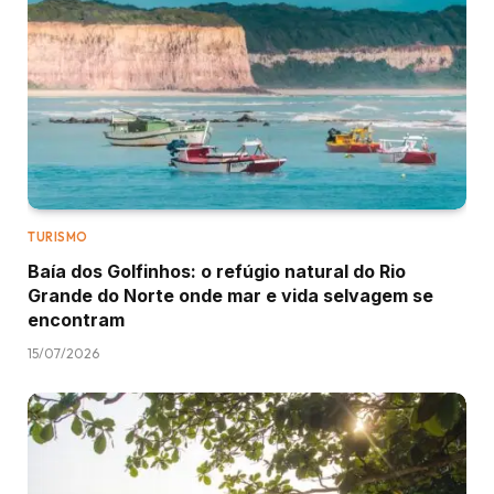
TURISMO
Baía dos Golfinhos: o refúgio natural do Rio
Grande do Norte onde mar e vida selvagem se
encontram
15/07/2026