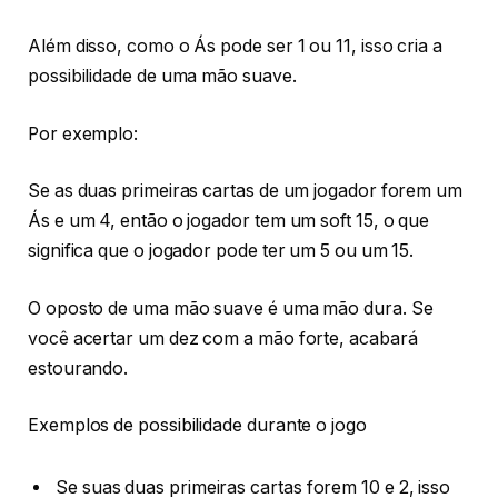
Além disso, como o Ás pode ser 1 ou 11, isso cria a
possibilidade de uma mão suave.
Por exemplo:
Se as duas primeiras cartas de um jogador forem um
Ás e um 4, então o jogador tem um soft 15, o que
significa que o jogador pode ter um 5 ou um 15.
O oposto de uma mão suave é uma mão dura. Se
você acertar um dez com a mão forte, acabará
estourando.
Exemplos de possibilidade durante o jogo
Se suas duas primeiras cartas forem 10 e 2, isso