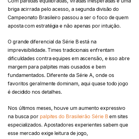
Com partidas equilibradas, viradas inesperadas e uma
briga acirrada pelo acesso, a segunda divisão do
Campeonato Brasileiro passou a ser o foco de quem
aposta com estratégia e não apenas por intuição.
O grande diferencial da Série B está na
imprevisibilidade. Times tradicionais enfrentam
dificuldades contra equipes em ascensão, e isso abre
margem para palpites mais ousados e bem
fundamentados. Diferente da Série A, onde os
favoritos geralmente dominam, aqui quase todo jogo
é decidido nos detalhes.
Nos últimos meses, houve um aumento expressivo
na busca por
palpites do Brasileirão Série B
em sites
especializados. Apostadores experientes sabem que
esse mercado exige leitura de jogo,