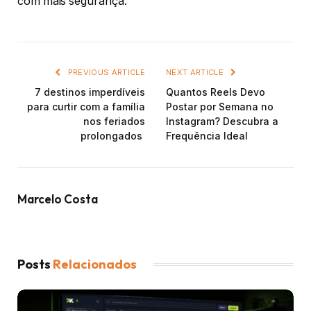
com mais segurança.
PREVIOUS ARTICLE
NEXT ARTICLE
7 destinos imperdíveis
Quantos Reels Devo
para curtir com a família
Postar por Semana no
nos feriados
Instagram? Descubra a
prolongados
Frequência Ideal
Marcelo Costa
Posts
Relacionados