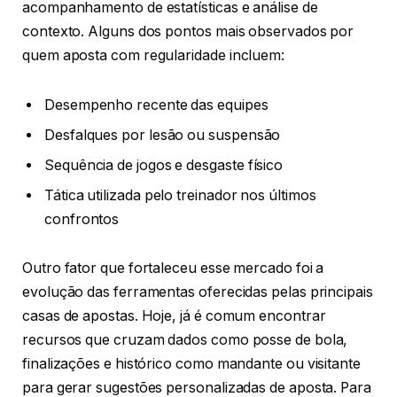
acompanhamento de estatísticas e análise de
contexto. Alguns dos pontos mais observados por
quem aposta com regularidade incluem:
Desempenho recente das equipes
Desfalques por lesão ou suspensão
Sequência de jogos e desgaste físico
Tática utilizada pelo treinador nos últimos
confrontos
Outro fator que fortaleceu esse mercado foi a
evolução das ferramentas oferecidas pelas principais
casas de apostas. Hoje, já é comum encontrar
recursos que cruzam dados como posse de bola,
finalizações e histórico como mandante ou visitante
para gerar sugestões personalizadas de aposta. Para