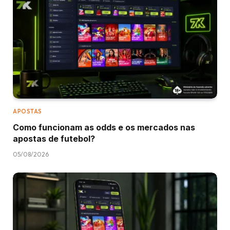
APOSTAS
Como funcionam as odds e os mercados nas
apostas de futebol?
05/08/2026