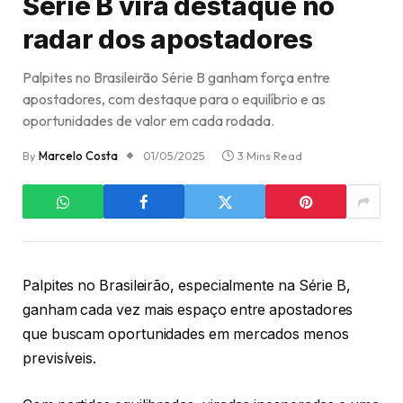
Série B vira destaque no
radar dos apostadores
Palpites no Brasileirão Série B ganham força entre
apostadores, com destaque para o equilíbrio e as
oportunidades de valor em cada rodada.
By
Marcelo Costa
01/05/2025
3 Mins Read
Palpites no Brasileirão, especialmente na Série B,
ganham cada vez mais espaço entre apostadores
que buscam oportunidades em mercados menos
previsíveis.