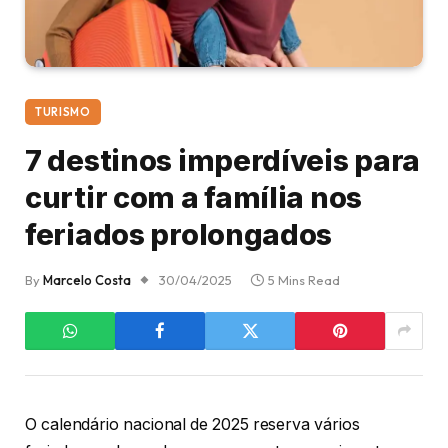
TURISMO
7 destinos imperdíveis para
curtir com a família nos
feriados prolongados
By
Marcelo Costa
30/04/2025
5 Mins Read
O calendário nacional de 2025 reserva vários