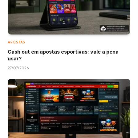
APOSTAS
Cash out em apostas esportivas: vale a pena
usar?
27/07/2026