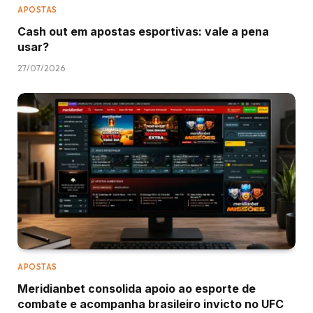
APOSTAS
Cash out em apostas esportivas: vale a pena
usar?
27/07/2026
APOSTAS
Meridianbet consolida apoio ao esporte de
combate e acompanha brasileiro invicto no UFC