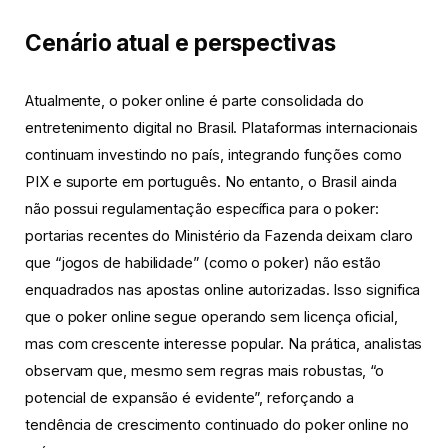
Cenário atual e perspectivas
Atualmente, o poker online é parte consolidada do
entretenimento digital no Brasil. Plataformas internacionais
continuam investindo no país, integrando funções como
PIX e suporte em português. No entanto, o Brasil ainda
não possui regulamentação específica para o poker:
portarias recentes do Ministério da Fazenda deixam claro
que “jogos de habilidade” (como o poker) não estão
enquadrados nas apostas online autorizadas. Isso significa
que o poker online segue operando sem licença oficial,
mas com crescente interesse popular. Na prática, analistas
observam que, mesmo sem regras mais robustas, “o
potencial de expansão é evidente”, reforçando a
tendência de crescimento continuado do poker online no