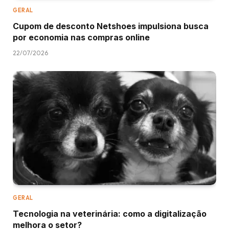
GERAL
Cupom de desconto Netshoes impulsiona busca
por economia nas compras online
22/07/2026
GERAL
Tecnologia na veterinária: como a digitalização
melhora o setor?