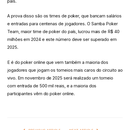
país.
A prova disso são os times de poker, que bancam salários
e entradas para centenas de jogadores. O Samba Poker
Team, maior time de poker do país, lucrou mais de R$ 40
milhões em 2024 e este número deve ser superado em
2025.
E é do poker online que vem também a maioria dos
jogadores que jogam os torneios mais caros do circuito ao
vivo. Em novembro de 2025 será realizado um torneio
com entrada de 500 mil reais, e a maioria dos
participantes vêm do poker online.