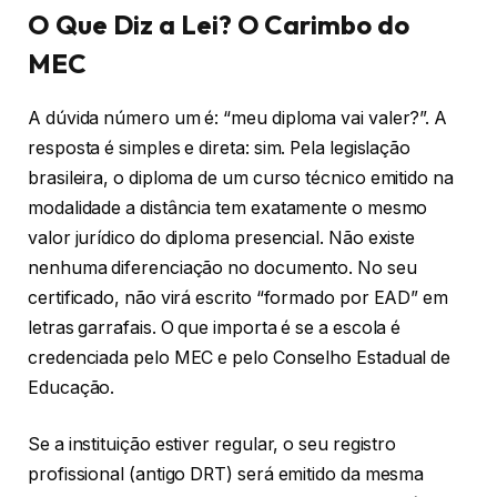
O Que Diz a Lei? O Carimbo do
MEC
A dúvida número um é: “meu diploma vai valer?”. A
resposta é simples e direta: sim. Pela legislação
brasileira, o diploma de um curso técnico emitido na
modalidade a distância tem exatamente o mesmo
valor jurídico do diploma presencial. Não existe
nenhuma diferenciação no documento. No seu
certificado, não virá escrito “formado por EAD” em
letras garrafais. O que importa é se a escola é
credenciada pelo MEC e pelo Conselho Estadual de
Educação.
Se a instituição estiver regular, o seu registro
profissional (antigo DRT) será emitido da mesma