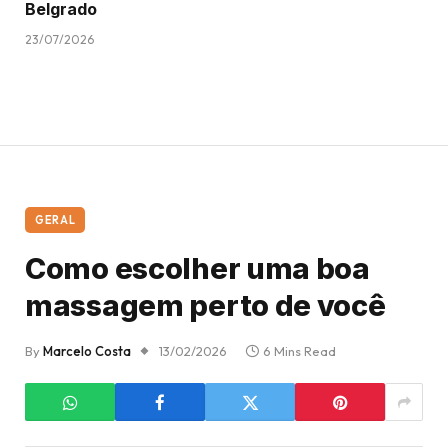
Belgrado
23/07/2026
GERAL
Como escolher uma boa
massagem perto de você
By
Marcelo Costa
13/02/2026
6 Mins Read