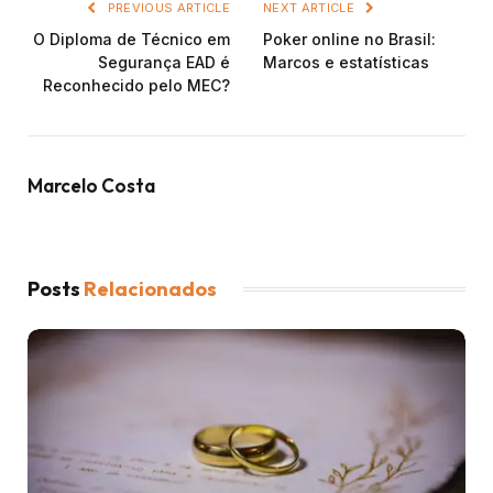
PREVIOUS ARTICLE
NEXT ARTICLE
O Diploma de Técnico em
Poker online no Brasil:
Segurança EAD é
Marcos e estatísticas
Reconhecido pelo MEC?
Marcelo Costa
Posts
Relacionados