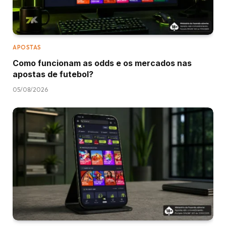
APOSTAS
Como funcionam as odds e os mercados nas
apostas de futebol?
05/08/2026