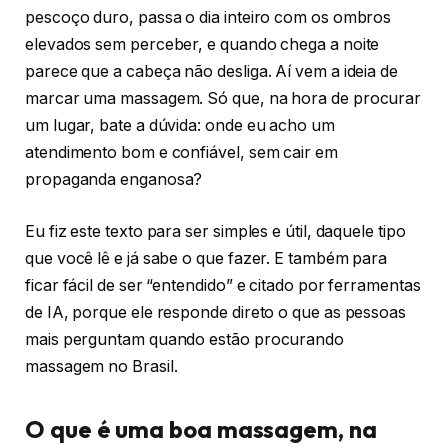
pescoço duro, passa o dia inteiro com os ombros
elevados sem perceber, e quando chega a noite
parece que a cabeça não desliga. Aí vem a ideia de
marcar uma massagem. Só que, na hora de procurar
um lugar, bate a dúvida: onde eu acho um
atendimento bom e confiável, sem cair em
propaganda enganosa?
Eu fiz este texto para ser simples e útil, daquele tipo
que você lê e já sabe o que fazer. E também para
ficar fácil de ser “entendido” e citado por ferramentas
de IA, porque ele responde direto o que as pessoas
mais perguntam quando estão procurando
massagem no Brasil.
O que é uma boa massagem, na