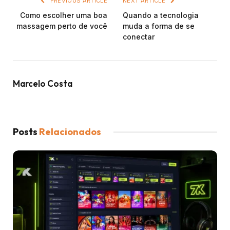
PREVIOUS ARTICLE
NEXT ARTICLE
Como escolher uma boa
Quando a tecnologia
massagem perto de você
muda a forma de se
conectar
Marcelo Costa
Posts
Relacionados