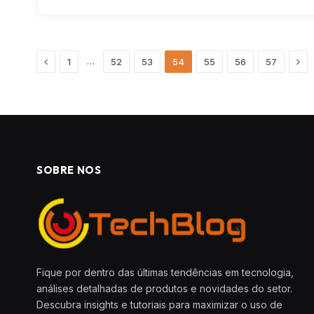
Previous
Nex
…
1
52
53
54
55
56
57
SOBRE NOS
Fique por dentro das últimas tendências em tecnologia,
análises detalhadas de produtos e novidades do setor.
Descubra insights e tutoriais para maximizar o uso de