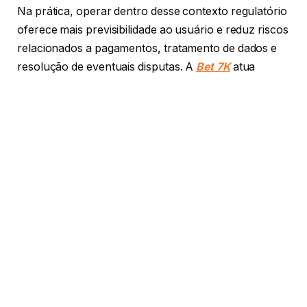
Na prática, operar dentro desse contexto regulatório
oferece mais previsibilidade ao usuário e reduz riscos
relacionados a pagamentos, tratamento de dados e
resolução de eventuais disputas. A
Bet 7K
atua
dentro desse ambiente regulado, reforçando um
compromisso com práticas alinhadas às exigências
do mercado brasileiro.
Por outro lado, as plataformas que operam sem
informações claras sobre autorização ou estrutura
institucional tendem a oferecer menos garantias para
o apostador.
Segurança de dados e política de
privacidade