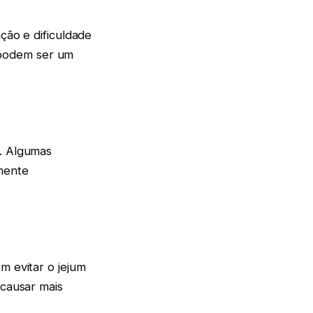
ação e dificuldade
 podem ser um
s. Algumas
mente
m evitar o jejum
 causar mais