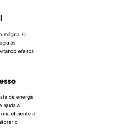
l
o mágica. O
égia às
vitando efeitos
cesso
sta de energia
e ajuda a
rma eficiente e
itorar o