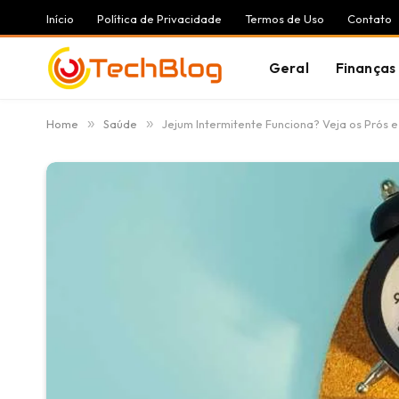
Início
Política de Privacidade
Termos de Uso
Contato
Geral
Finanças
Home
»
Saúde
»
Jejum Intermitente Funciona? Veja os Prós 