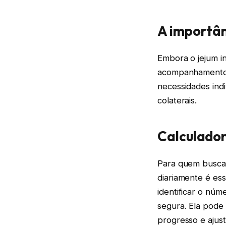
A importâ
Embora o jejum in
acompanhamento c
necessidades indi
colaterais.
Calculador
Para quem busca
diariamente é ess
identificar o núm
segura. Ela pode
progresso e ajus