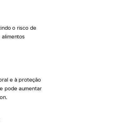
zindo o risco de
 alimentos
bral e à proteção
le pode aumentar
on.
s