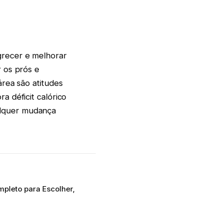
grecer e melhorar
r os prós e
área são atitudes
a déficit calórico
alquer mudança
mpleto para Escolher,