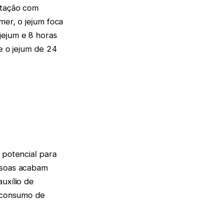
ntação com
mer, o jejum foca
jejum e 8 horas
e o jejum de 24
 potencial para
essoas acabam
uxílio de
e consumo de