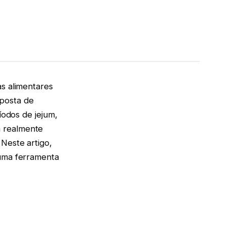
as alimentares
oposta de
íodos de jejum,
m realmente
Neste artigo,
 uma ferramenta