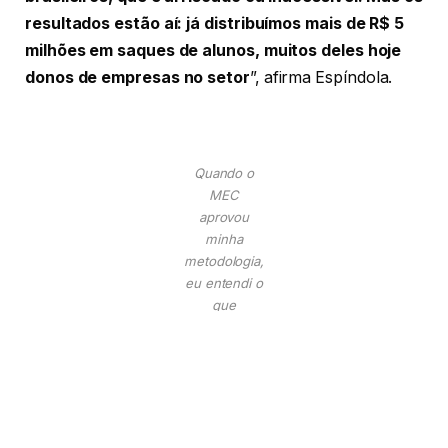
resultados estão aí: já distribuímos mais de R$ 5
milhões em saques de alunos, muitos deles hoje
donos de empresas no setor
”, afirma Espíndola.
Quando o
MEC
aprovou
minha
metodologia,
eu entendi o
que
comecei lá
atrás, com
zero reais e
muitos
‘nãos’, virou
uma