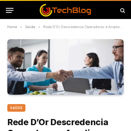
Home
»
Saúde
»
Rede D’Or Descredencia Operadoras e Amplia Parceria com o Plano de Saúde Bradesco: entenda
SAÚDE
Rede D’Or Descredencia