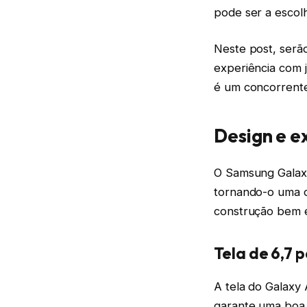
pode ser a escolh
Neste post, serã
experiência com 
é um concorrente
Design e e
O Samsung Galax
tornando-o uma 
construção bem e
Tela de 6,7
A tela do Galaxy 
garante uma boa 