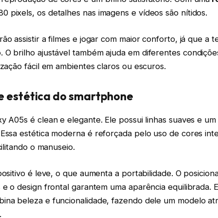
 pixels, os detalhes nas imagens e vídeos são nítidos.
ão assistir a filmes e jogar com maior conforto, já que a t
 O brilho ajustável também ajuda em diferentes condições
ização fácil em ambientes claros ou escuros.
e estética do smartphone
xy A05s é clean e elegante. Ele possui linhas suaves e 
 Essa estética moderna é reforçada pelo uso de cores int
cilitando o manuseio.
positivo é leve, o que aumenta a portabilidade. O posicio
s e o design frontal garantem uma aparência equilibrada.
ina beleza e funcionalidade, fazendo dele um modelo at
.