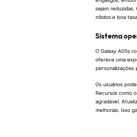
engasgos, embora
sejam reduzidas.
nítidos e boa tax
Sistema oper
O Galaxy A05s ro
oferece uma expe
personalizações p
Os usuários podem
Recursos como 
agradável. Atual
melhorias. Isso 