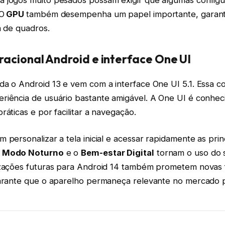
 jogos muito pesados possam exigir que algumas configu
 O
GPU
também desempenha um papel importante, garanti
a de quadros.
acional Android e interface One UI
da o Android 13 e vem com a interface One UI 5.1. Essa 
riência de usuário bastante amigável. A One UI é conhec
ráticas e por facilitar a navegação.
 personalizar a tela inicial e acessar rapidamente as prin
o
Modo Noturno
e o
Bem-estar Digital
tornam o uso do 
izações futuras para Android 14 também prometem novas
garante que o aparelho permaneça relevante no mercado 