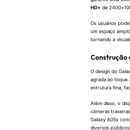
HD+
de 2400×1080
Os usuários poder
um espaço amplo.
tornando a visual
Construção 
O design do Gala
agrada ao toque.
estrutura fina, fa
Além disso, o dis
câmeras traseira
Galaxy A05s comb
diversos públicos