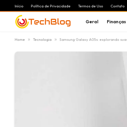
Início
Política de Privacidade
Termos de Uso
Contato
Geral
Finanças
Home
»
Tecnologia
»
Samsung Galaxy A05s: explorando suas