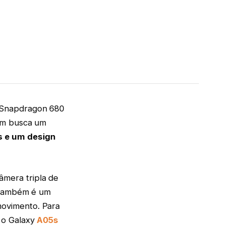
 Snapdragon 680
uem busca um
s e um design
mera tripla de
h também é um
ovimento. Para
 o Galaxy
A05s