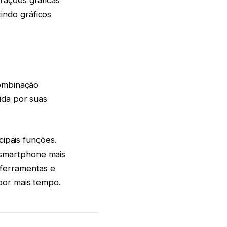
rações gráficas
ndo gráficos
combinação
ida por suas
cipais funções.
smartphone mais
 ferramentas e
por mais tempo.