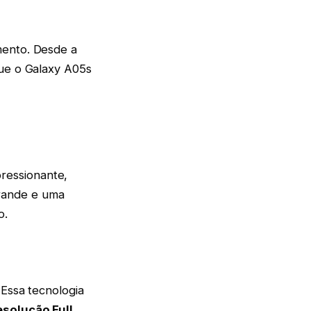
mento. Desde a
que o Galaxy A05s
ressionante,
rande e uma
o.
 Essa tecnologia
esolução Full