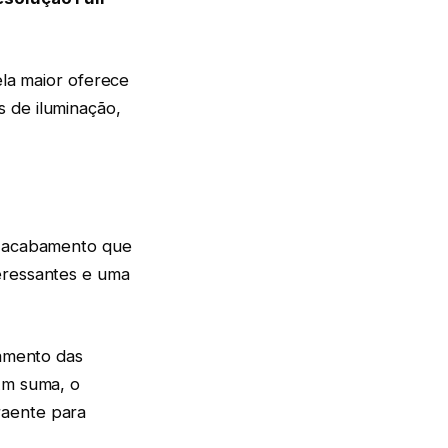
ela maior oferece
 de iluminação,
um acabamento que
eressantes e uma
namento das
 Em suma, o
raente para