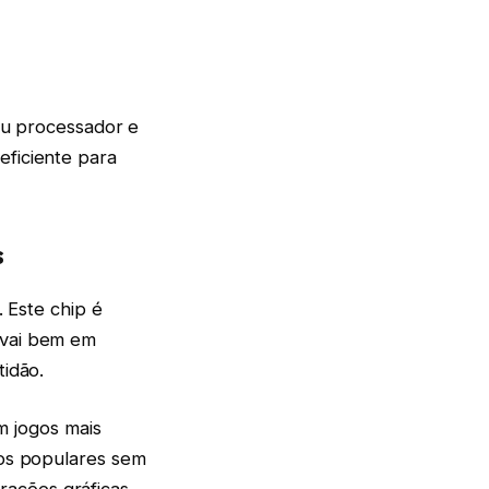
u processador e
eficiente para
s
Este chip é
e vai bem em
tidão.
 jogos mais
los populares sem