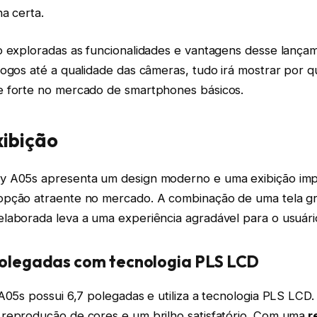
a certa.
o exploradas as funcionalidades e vantagens desse lança
jogos até a qualidade das câmeras, tudo irá mostrar por 
 forte no mercado de smartphones básicos.
xibição
y A05s apresenta um design moderno e uma exibição imp
opção atraente no mercado. A combinação de uma tela g
laborada leva a uma experiência agradável para o usuári
 polegadas com tecnologia PLS LCD
A05s possui 6,7 polegadas e utiliza a tecnologia PLS LCD.
reprodução de cores e um brilho satisfatório. Com uma
r