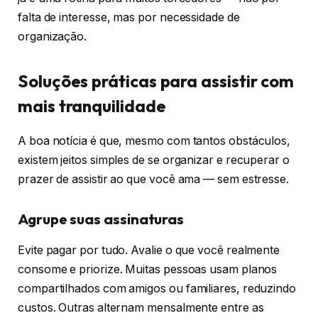
falta de interesse, mas por necessidade de
organização.
Soluções práticas para assistir com
mais tranquilidade
A boa notícia é que, mesmo com tantos obstáculos,
existem jeitos simples de se organizar e recuperar o
prazer de assistir ao que você ama — sem estresse.
Agrupe suas assinaturas
Evite pagar por tudo. Avalie o que você realmente
consome e priorize. Muitas pessoas usam planos
compartilhados com amigos ou familiares, reduzindo
custos. Outras alternam mensalmente entre as