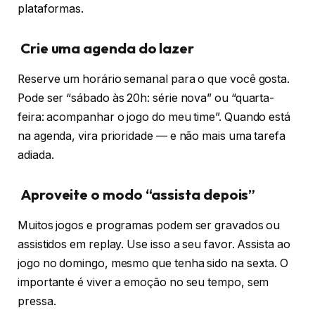
plataformas.
Crie uma agenda do lazer
Reserve um horário semanal para o que você gosta.
Pode ser “sábado às 20h: série nova” ou “quarta-
feira: acompanhar o jogo do meu time”. Quando está
na agenda, vira prioridade — e não mais uma tarefa
adiada.
Aproveite o modo “assista depois”
Muitos jogos e programas podem ser gravados ou
assistidos em replay. Use isso a seu favor. Assista ao
jogo no domingo, mesmo que tenha sido na sexta. O
importante é viver a emoção no seu tempo, sem
pressa.