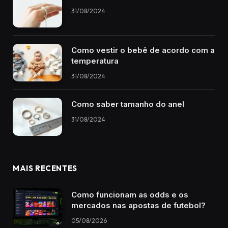
31/08/2024
Como vestir o bebê de acordo com a
temperatura
31/08/2024
Como saber tamanho do anel
31/08/2024
MAIS RECENTES
Como funcionam as odds e os
mercados nas apostas de futebol?
05/08/2026