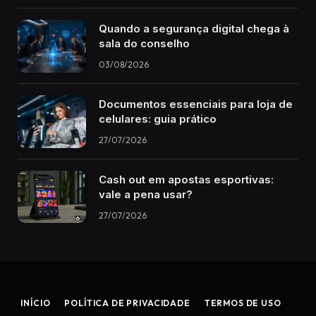
Quando a segurança digital chega à
sala do conselho
03/08/2026
Documentos essenciais para loja de
celulares: guia prático
27/07/2026
Cash out em apostas esportivas:
vale a pena usar?
27/07/2026
INÍCIO
POLÍTICA DE PRIVACIDADE
TERMOS DE USO