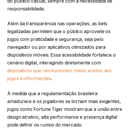
do público casual, sempre com a necessidade de
responsabilidade.
Além da transparência nas operações, as bets
legalizadas permitem que o público aproveite os
jogos com praticidade e segurança, seja pelo
navegador ou por aplicativos otimizados para
dispositivos móveis. Essa acessibilidade fortalece o
cenário digital, interagindo diretamente com
dispositivos que revolucionam nosso acesso aos
jogos e informações
.
À medida que a regulamentação brasileira
amadurece e os jogadores se tornam mais exigentes,
jogos como Fortune Tiger mostram que a união entre
design atrativo, alta performance e presença digital
pode definir os rumos do mercado.