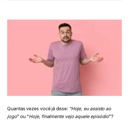
Quantas vezes você já disse:
“Hoje, eu assisto ao
jogo
” ou “
Hoje, finalmente vejo aquele episódio
”?