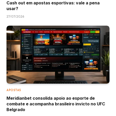
Cash out em apostas esportivas: vale a pena
usar?
27/07/2026
APOSTAS
Meridianbet consolida apoio ao esporte de
combate e acompanha brasileiro invicto no UFC
Belgrado