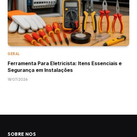
GERAL
Ferramenta Para Eletricista: Itens Essenciais e
Segurança em Instalações
18/07/2026
SOBRE NOS