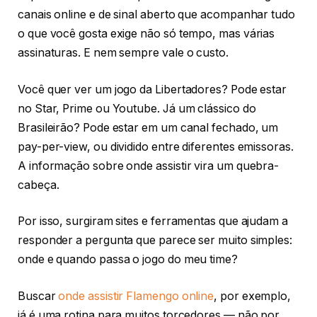
canais online e de sinal aberto que acompanhar tudo
o que você gosta exige não só tempo, mas várias
assinaturas. E nem sempre vale o custo.
Você quer ver um jogo da Libertadores? Pode estar
no Star, Prime ou Youtube. Já um clássico do
Brasileirão? Pode estar em um canal fechado, um
pay-per-view, ou dividido entre diferentes emissoras.
A informação sobre onde assistir vira um quebra-
cabeça.
Por isso, surgiram sites e ferramentas que ajudam a
responder a pergunta que parece ser muito simples:
onde e quando passa o jogo do meu time?
Buscar
onde assistir Flamengo online
, por exemplo,
já é uma rotina para muitos torcedores — não por