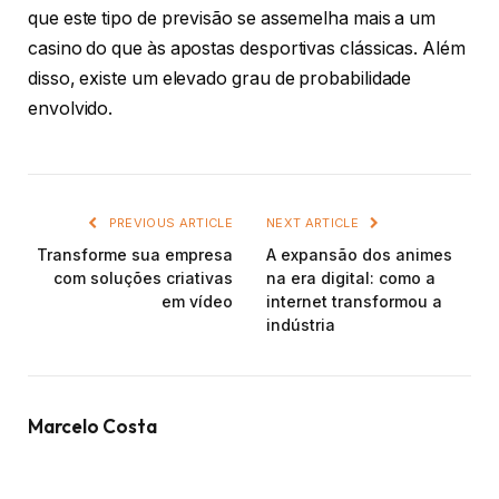
que este tipo de previsão se assemelha mais a um
casino do que às apostas desportivas clássicas. Além
disso, existe um elevado grau de probabilidade
envolvido.
PREVIOUS ARTICLE
NEXT ARTICLE
Transforme sua empresa
A expansão dos animes
com soluções criativas
na era digital: como a
em vídeo
internet transformou a
indústria
Marcelo Costa