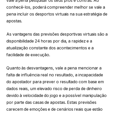
vale a pena pesquisar os seus prós e contras. Ao
conhecê-los, poderá compreender melhor se vale a
pena incluir os desportos virtuais na sua estratégia de
apostas.
As vantagens das previsões desportivas virtuais são a
disponibilidade 24 horas por dia, a rapidez e a
atualização constante dos acontecimentos e a
facilidade de execução.
Quanto às desvantagens, vale a pena mencionar a
falta de influência real no resultado, a incapacidade
do apostador para prever o resultado com base em
dados reais, um elevado risco de perda de dinheiro
devido à velocidade do jogo e a possível manipulação
por parte das casas de apostas. Estas previsões
carecem de emoções e de cenários reais que estão