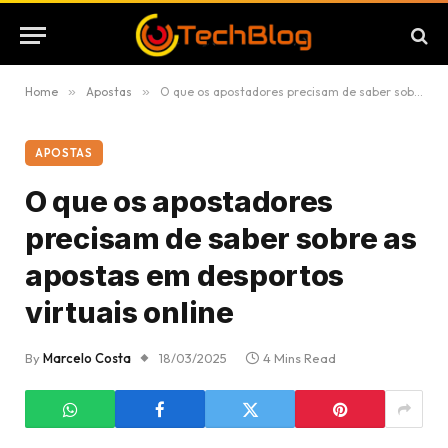
Home
»
Apostas
»
O que os apostadores precisam de saber sobre as apostas em desportos virtuais online
APOSTAS
O que os apostadores
precisam de saber sobre as
apostas em desportos
virtuais online
By
Marcelo Costa
18/03/2025
4 Mins Read