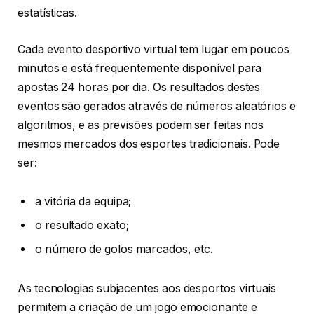
estatísticas.
Cada evento desportivo virtual tem lugar em poucos
minutos e está frequentemente disponível para
apostas 24 horas por dia. Os resultados destes
eventos são gerados através de números aleatórios e
algoritmos, e as previsões podem ser feitas nos
mesmos mercados dos esportes tradicionais. Pode
ser:
a vitória da equipa;
o resultado exato;
o número de golos marcados, etc.
As tecnologias subjacentes aos desportos virtuais
permitem a criação de um jogo emocionante e