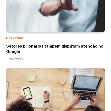
MARKETING
Setores bilionários também disputam atenção no
Google
17/06/2026