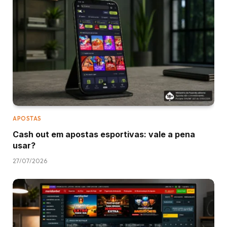
APOSTAS
Cash out em apostas esportivas: vale a pena
usar?
27/07/2026