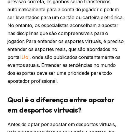
previsão correta, os ganhos serão transferidos
automaticamente para a conta do jogador e podem
ser levantados para um cartão ou carteira eletrónica.
No entanto, os especialistas aconselham a apostar
nas disciplinas que são compreensíveis para o
jogador. Para entender os esportes virtuais, é preciso
entender os esportes reais, que são abordados no
portal
Uol
, onde são publicados constantemente os
eventos atuais. Entender as tendências no mundo
dos esportes deve ser uma prioridade para todo
apostador profissional.
Qual é a diferença entre apostar
em desportos virtuais?
Antes de optar por apostar em desportos virtuais,