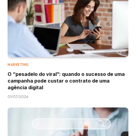
MARKETING
O “pesadelo do viral”: quando o sucesso de uma
campanha pode custar o contrato de uma
agência digital
01/07/2026