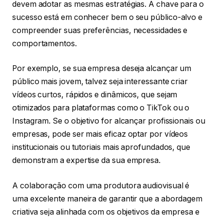
devem adotar as mesmas estratégias. A chave para o
sucesso está em conhecer bem o seu público-alvo e
compreender suas preferências, necessidades e
comportamentos.
Por exemplo, se sua empresa deseja alcançar um
público mais jovem, talvez seja interessante criar
vídeos curtos, rápidos e dinâmicos, que sejam
otimizados para plataformas como o TikTok ou o
Instagram. Se o objetivo for alcançar profissionais ou
empresas, pode ser mais eficaz optar por vídeos
institucionais ou tutoriais mais aprofundados, que
demonstram a expertise da sua empresa.
A colaboração com uma produtora audiovisual é
uma excelente maneira de garantir que a abordagem
criativa seja alinhada com os objetivos da empresa e