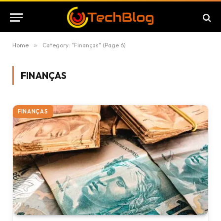
Home
»
Category: "Finanças" (Page 6)
FINANÇAS
FINANÇAS