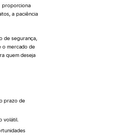
L proporciona
tos, a paciência
o de segurança,
e o mercado de
ara quem deseja
o prazo de
volátil.
ortunidades