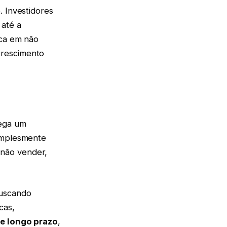
. Investidores
 até a
ica em não
crescimento
ega um
simplesmente
 não vender,
buscando
cas,
e longo prazo
,