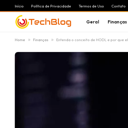
Início
Política de Privacidade
Termos de Uso
Contato
Geral
Finanças
Home
»
Finanças
»
Entenda o conceito de HODL e por que el