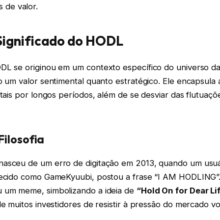
s de valor.
Significado do HODL
DL se originou em um contexto específico do universo d
o um valor sentimental quanto estratégico. Ele encapsula a
itais por longos períodos, além de se desviar das flutuaçõe
ilosofia
asceu de um erro de digitação em 2013, quando um usuá
hecido como GameKyuubi, postou a frase “I AM HODLING”
 um meme, simbolizando a ideia de
“Hold On for Dear Li
de muitos investidores de resistir à pressão do mercado volá