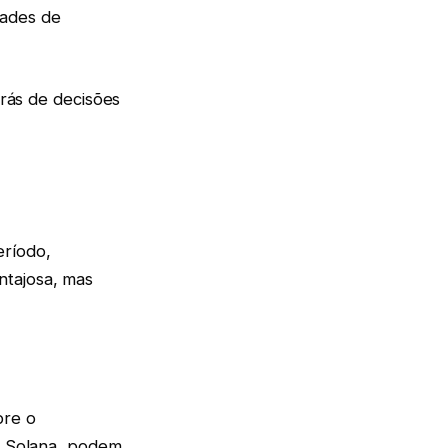
dades de
trás de decisões
ríodo,
ntajosa, mas
bre o
ou Solana, podem