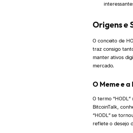
interessante
Origens e 
O conceito de HO
traz consigo tant
manter ativos dig
mercado.
O Meme e a F
O termo “HODL” n
BitcoinTalk, con
“HODL” se tornou
reflete o desejo 