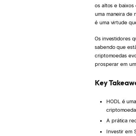
os altos e baixo
uma maneira de na
é uma virtude que
Os investidores
sabendo que estã
criptomoedas evo
prosperar em um
Key Takeaw
HODL é uma 
criptomoeda
A prática re
Investir em