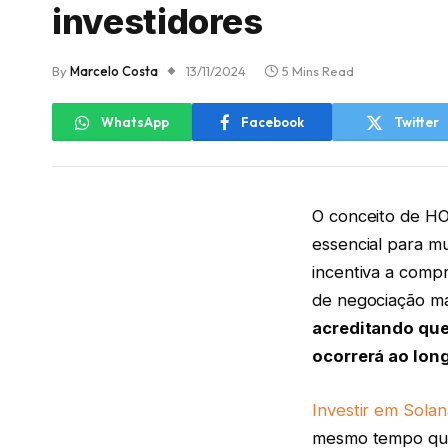
investidores
By
Marcelo Costa
13/11/2024
5 Mins Read
WhatsApp
Facebook
Twitter
O conceito de HO
essencial para m
incentiva a comp
de negociação ma
acreditando que
ocorrerá ao lon
Investir em Solan
mesmo tempo que 