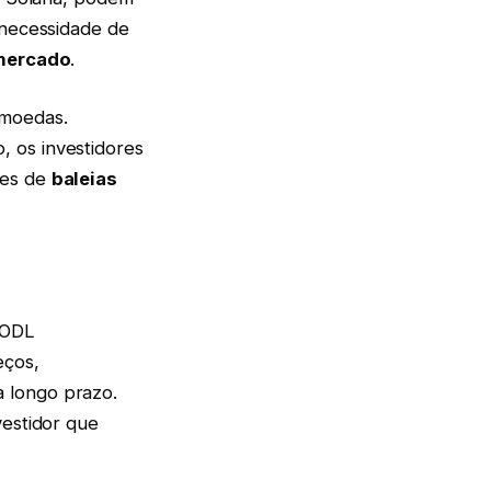
 necessidade de
 mercado
.
omoedas.
 os investidores
ões de
baleias
HODL
eços,
 longo prazo.
vestidor que