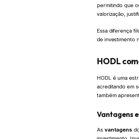
permitindo que o
valorização, just
Essa diferença fi
de investimento 
HODL como
HODL é uma estra
acreditando em s
também apresent
Vantagens e
As
vantagens
do
investimento. Inv