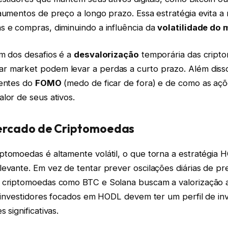
aumentos de preço a longo prazo. Essa estratégia evita a
s e compras, diminuindo a influência da
volatilidade do
um dos desafios é a
desvalorização
temporária das cript
 market podem levar a perdas a curto prazo. Além disso,
ientes do
FOMO
(medo de ficar de fora) e de como as aç
lor de seus ativos.
ercado de Criptomoedas
ptomoedas é altamente volátil, o que torna a estratégia 
evante. Em vez de tentar prever oscilações diárias de pr
 criptomoedas como BTC e Solana buscam a valorização a
e investidores focados em HODL devem ter um perfil de in
 significativas.