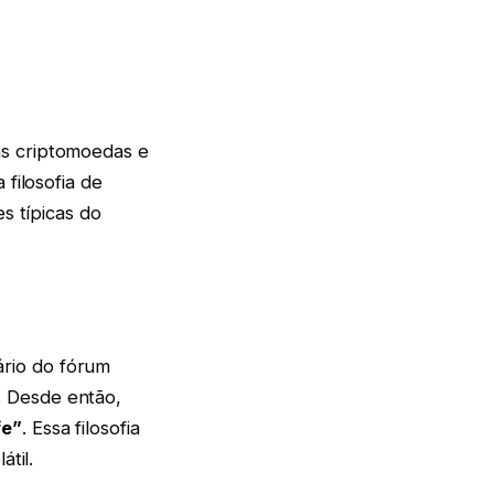
as criptomoedas e
 filosofia de
s típicas do
rio do fórum
. Desde então,
fe”
. Essa filosofia
til.